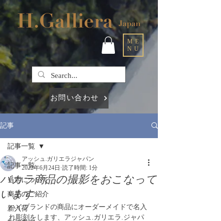
ME
NU
お問い合わせ
記事
記事一覧
アッシュ.ガリエラジャパン
記事一覧
2022年6月24日
読了時間: 1分
バカラ商品の撮影をおこなって
当店について
います
商品のご紹介
ハイブランドの商品にオーダーメイドで名入
新入荷
れ彫刻をします、アッシュ.ガリエラ.ジャパ