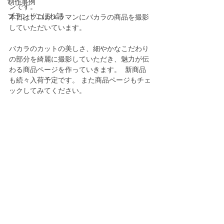
制作事例
ンです。
ブランドこぼれ話
本日はプロカメラマンにバカラの商品を撮影
していただいています。
バカラのカットの美しさ、細やかなこだわり
の部分を綺麗に撮影していただき、魅力が伝
わる商品ページを作っていきます。  新商品
も続々入荷予定です。 また商品ページもチェ
ックしてみてください。   