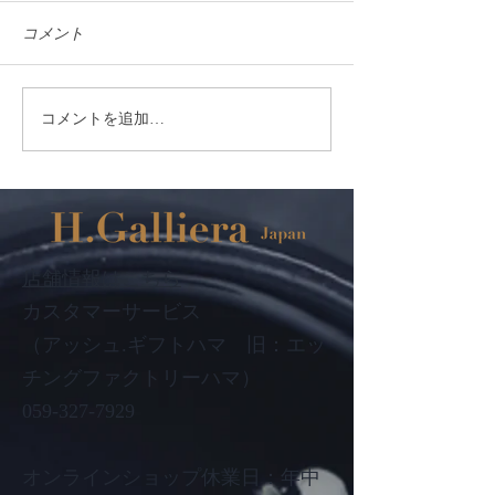
コメント
コメントを追加…
バカラの縁起物名入れギ
【New!】個人
フトは、お店・会社経営
記念に。バカラ
者様へのお祝いにも◎
ド クロックに
す
店舗情報はこちら
カスタマーサービス
（アッシュ.ギフトハマ 旧：エッ
チングファクトリーハマ）
059-327-7929
オンラインショップ休業日：年中