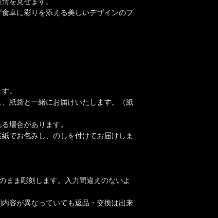
それ以上の文字数で
表情を見せます。
【時間指定・日時指
すので、まずは当店
ず食卓に彩りを添える美しいデザインのプ
お急ぎの場合はご希
い。
【書体について】
通常ご注文いただい
書体一覧よりお好き
おります。
書体一覧にない文字
時間指定（午前中希
ば彫刻可能です。
入力ください。
ご注文前に一度ご相
ます。
【彫刻位置について
し、紙袋と一緒にお届けいたします。（紙
内側の1カ所です。
れる場合があります。
装紙でお包みし、のしを付けてお届けしま
そのまま彫刻します。入力間違えのないよ
刻内容が異なっていても返品・交換は出来