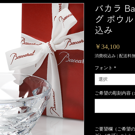
バカラ Ba
グ ボウル
込み
価
￥34,100
格
消費税込み
|
配送料
フォント
*
選択
ご希望の彫刻内容 (
ご要望欄（ご希望