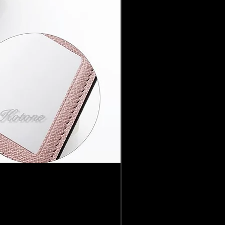
Louis Vuitton ルイ 
価格
￥41,800
消費税込み
|
配送料無料