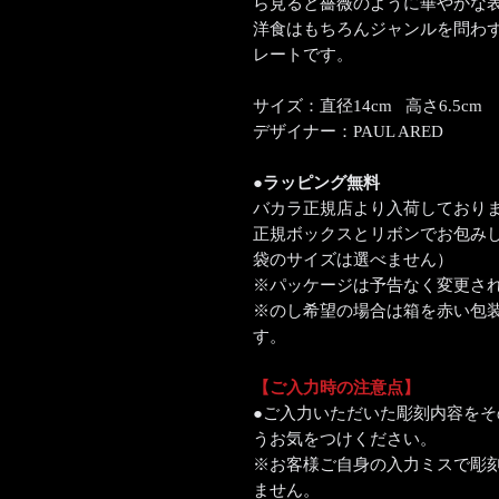
ら見ると薔薇のように華やかな
洋食はもちろんジャンルを問わ
レートです。
サイズ：直径14cm 高さ6.5cm
デザイナー：PAUL ARED
●ラッピング無料
バカラ正規店より入荷しており
正規ボックスとリボンでお包み
袋のサイズは選べません）
※パッケージは予告なく変更さ
※のし希望の場合は箱を赤い包
す。
【ご入力時の注意点】
●ご入力いただいた彫刻内容を
うお気をつけください。
※お客様ご自身の入力ミスで彫
ません。