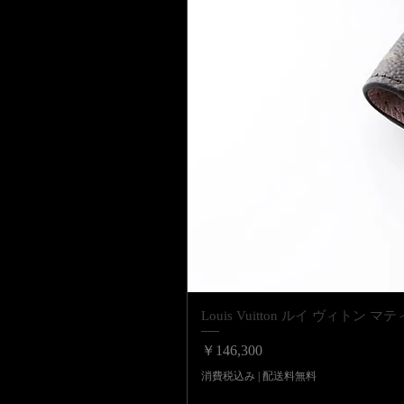
Louis Vuitton ルイ ヴィ
価格
￥146,300
消費税込み
|
配送料無料