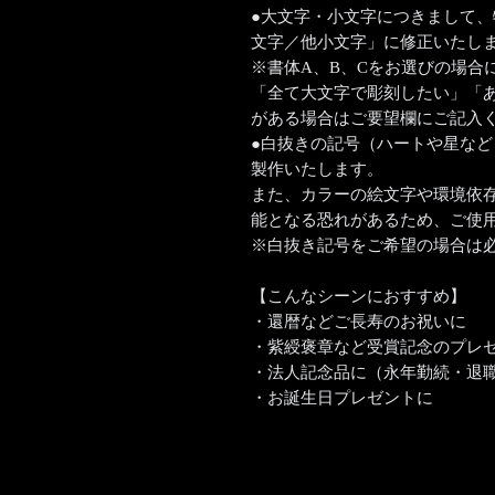
●大文字・小文字につきまして
文字／他小文字」に修正いたし
※書体A、B、Cをお選びの場合
「全て大文字で彫刻したい」「
がある場合はご要望欄にご記入
●白抜きの記号（ハートや星な
製作いたします。
また、カラーの絵文字や環境依
能となる恐れがあるため、ご使
※白抜き記号をご希望の場合は
【こんなシーンにおすすめ】
・還暦などご長寿のお祝いに
・紫綬褒章など受賞記念のプレ
・法人記念品に（永年勤続・退
・お誕生日プレゼントに