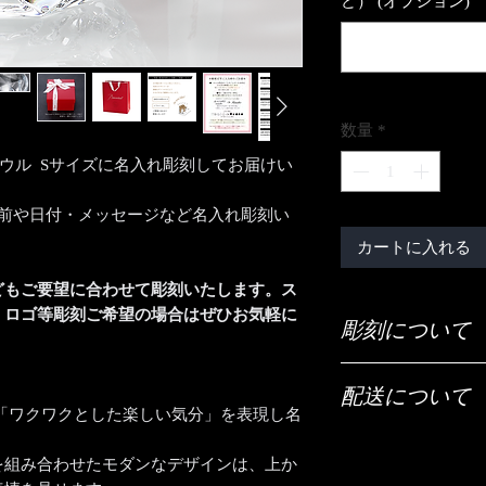
ど） (オプション)
数量
*
ング ボウル Sサイズに名入れ彫刻してお届けい
名前や日付・メッセージなど名入れ彫刻い
カートに入れる
どもご要望に合わせて彫刻いたします。ス
、ロゴ等彫刻ご希望の場合はぜひお気軽に
彫刻について
ご希望の彫刻内容（
】
配送について
「ご希望の彫刻内容
「ワクワクとした楽しい気分」を表現し名
配送は全国（日本国
【文字数について】
宅急便でお送りいた
を組み合わせたモダンなデザインは、上か
表面はだいたい20文