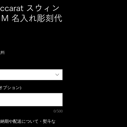
ccarat スウィン
 M 名入れ彫刻代
無料
オプション)
0/500
の納期や配送について・熨斗な