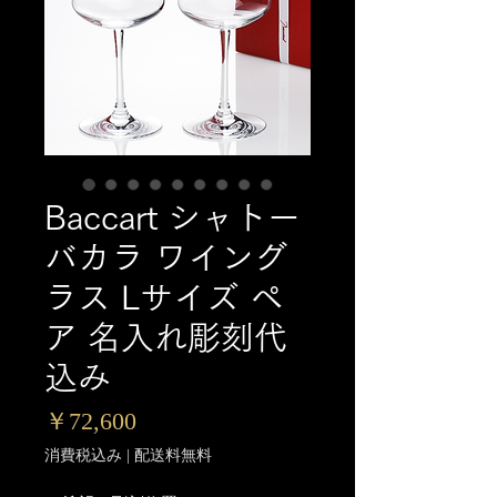
Baccart シャトー
バカラ ワイング
ラス Lサイズ ペ
ア 名入れ彫刻代
込み
価
￥72,600
格
消費税込み
|
配送料無料