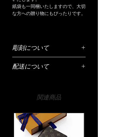
紙袋も一同梱いたしますので、大切
な方への贈り物にもぴったりです。
彫刻について
ご希望の彫刻内容（お名前・日付・メ
配送について
ッセージなど）は「ご希望の彫刻内
容」欄にご入力ください。
配送は全国（日本国内に限ります）無
料です。
【文字数について】
宅急便でお送りいたします。
側面はだいたい30文字程度、底面は25
関連商品
文字程度が目安です。
【時間指定・日時指定について】
それ以上の文字数でも文字の大きさな
お急ぎの場合はご希望の日時を当店ま
どで調整は可能ですので、まずは当店
でお伝えください。
までお気軽にご相談ください。
通常ご注文いただいてから14日程度お
時間をいただいております。
【書体について】
時間指定（午前中希望や夜間希望の場