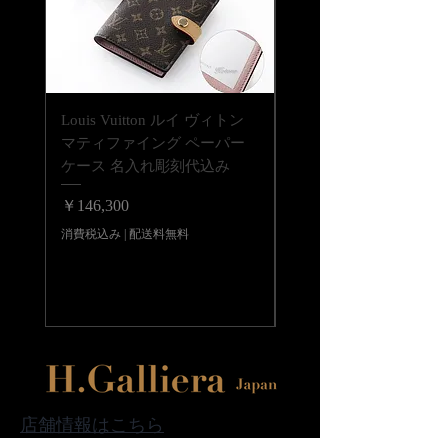
書体一覧よりお好きな書体をお選びく
合）も備考欄にご入力ください。
ださい。
書体一覧にない文字でも当店でご用意
できる書体であれば彫刻可能です。
ご注文前に一度ご相談くださいませ。
Louis Vuitton ルイ ヴィトン
Louis Vuitton ルイ ヴ
【彫刻位置について】
マティファイング ペーパー
LV バーム リップバーム 
側面・底面・両面（側面と底面の2カ
ケース 名入れ彫刻代込み
テンダー ブリス 名入
所）彫刻が出来ます。
代込みの複製
両面彫刻はオプションです。
価格
￥146,300
追加彫刻代金として1,500円（税抜）
価格
￥41,800
×2客分いただきます。
消費税込み
|
配送料無料
消費税込み
店舗情報はこちら