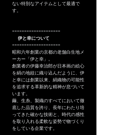
ない特別なアイテムとして最適で
す。
ｰｰｰｰｰｰｰｰｰｰｰｰｰｰｰｰｰｰｰｰ
伊と幸について
ｰｰｰｰｰｰｰｰｰｰｰｰｰｰｰｰｰｰｰｰ
昭和六年創業の京都の老舗白生地メ
ーカー「伊と幸」。
創業者の伊藤幸治郎が日本画の絵心
を絹の地紋に織り込んだように、伊
と幸には創業以来、絹織物の可能性
を追求する革新的な精神が息づいて
います。
繭、生糸、製織のすべてにおいて徹
底した品質を誇り、長年にわたり培
ってきた確かな技術と、時代の感性
を取り入れる柔軟な姿勢で物づくり
をしている企業です。