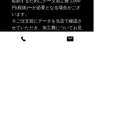
彫刻するためにデータ加工費 2,000
円(税抜)〜が必要となる場合がござ
います。
※ご注文前にデータを当店で確認さ
せていただき、加工費についてお見
積もりをすることも可能です。
※加工費はデータ1件に対してかか
ります。同じ内容を複数個彫刻ご希
望の場合、個数分費用がかかるもの
ではありません。
※詳細は、ご注文前にお気軽に当店
までお問い合わせください。
彫刻について
ご希望の彫刻内容（お名前・日付・メ
配送について
ッセージなど）は「ご希望の彫刻内
容」欄にご入力ください。
配送は全国（日本国内に限ります）無
料です。
【文字数について】