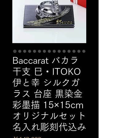
Baccarat バカラ
干支 巳・ITOKO
伊と幸 シルクガ
ラス 台座 黒染金
彩墨描 15×15cm
オリジナルセット
名入れ彫刻代込み