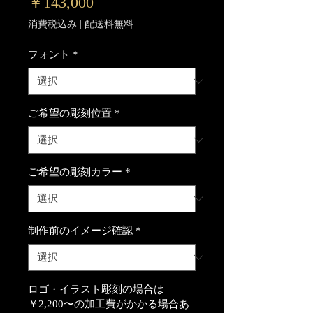
価
￥143,000
格
消費税込み
|
配送料無料
フォント
*
ご希望の彫刻位置
*
ご希望の彫刻カラー
*
制作前のイメージ確認
*
ロゴ・イラスト彫刻の場合は
￥2,200〜の加工費がかかる場合あ