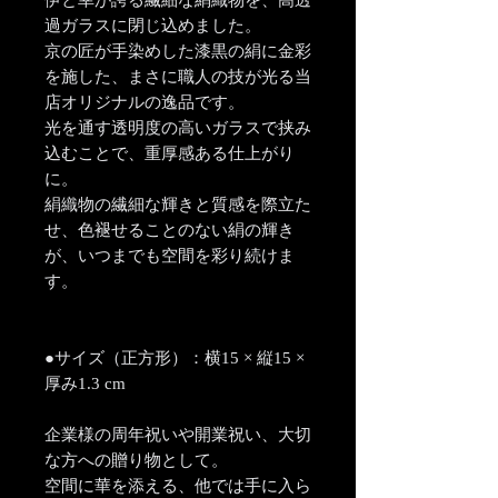
伊と幸が誇る繊細な絹織物を、高透
過ガラスに閉じ込めました。
京の匠が手染めした漆黒の絹に金彩
を施した、まさに職人の技が光る当
店オリジナルの逸品です。
光を通す透明度の高いガラスで挟み
込むことで、重厚感ある仕上がり
に。
絹織物の繊細な輝きと質感を際立た
せ、色褪せることのない絹の輝き
が、いつまでも空間を彩り続けま
す。
●サイズ（正方形）：横15 × 縦15 ×
厚み1.3 cm
企業様の周年祝いや開業祝い、大切
な方への贈り物として。
空間に華を添える、他では手に入ら