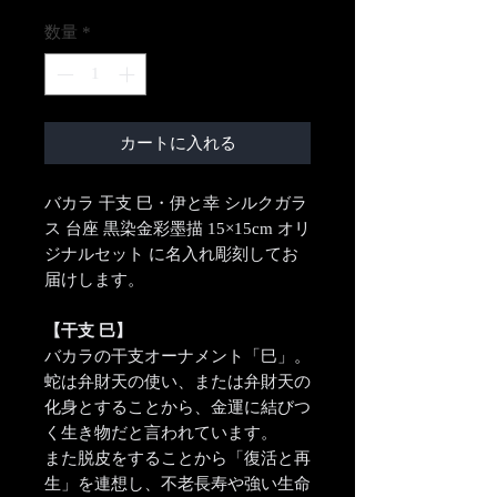
数量
*
カートに入れる
バカラ 干支 巳・伊と幸 シルクガラ
ス 台座 黒染金彩墨描 15×15cm オリ
ジナルセット に名入れ彫刻してお
届けします。
【干支 巳】
バカラの干支オーナメント「巳」。
蛇は弁財天の使い、または弁財天の
化身とすることから、金運に結びつ
く生き物だと言われています。
また脱皮をすることから「復活と再
生」を連想し、不老長寿や強い生命