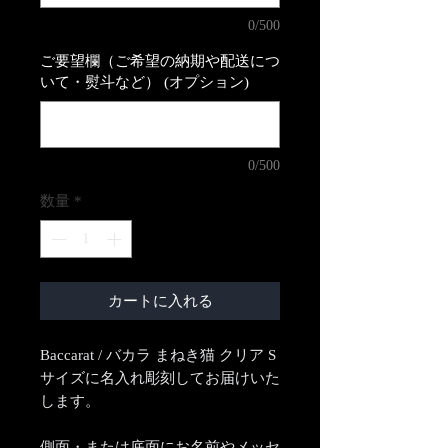
0/500
ご要望欄（ご希望の納期や配送につ
いて・熨斗など） (オプション)
0/500
数量
*
カートに入れる
Baccarat / バカラ まねき猫 クリア S
サイズに名入れ彫刻してお届けいた
します。
側面・または底面にお名前やメッセ