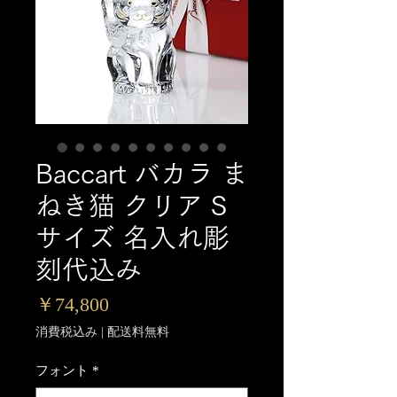
Baccart バカラ ま
ねき猫 クリア S
サイズ 名入れ彫
刻代込み
価
￥74,800
格
消費税込み
|
配送料無料
フォント
*