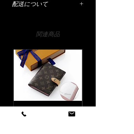
配送について
ッセージなど）は「ご希望の彫刻内
容」欄にご入力ください。
配送は全国（日本国内に限ります）無
料です。
【文字数について】
宅急便でお送りいたします。
【側面に彫刻の場合】文字数は25文字
関連商品
までとなります。
【時間指定・日時指定について】
【底面に彫刻の場合】文字数は20文字
お急ぎの場合はご希望の日時を当店ま
までとなります。
でお伝えください。
彫刻位置は文字数によってこちらで調
通常ご注文いただいてから14日程度お
整いたします。細かな位置については
時間をいただいております。
当店にお任せください。
時間指定（午前中希望や夜間希望の場
合）も備考欄にご入力ください。
【書体について】
書体一覧よりお好きな書体をお選びく
ださい。
書体一覧にない文字でも当店でご用意
できる書体であれば彫刻可能です。
Louis Vuitton ルイ ヴィトン
Louis Vuitton ルイ ヴ
ご注文前に一度ご相談くださいませ。
マティファイング ペーパー
LV バーム リップバーム 
ケース 名入れ彫刻代込み
テンダー ブリス 名入
【彫刻位置について】
代込みの複製
側面か底面のどちらか1ヶ所に彫刻い