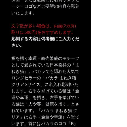
ージ・ロゴなどご要望の内容を彫刻
いたします。
文字数が多い場合は、両面(2カ所)
彫り(5,500円)をおすすめします。
彫刻する内容は備考欄にご入力くだ
さい。
福を招く幸運・商売繁盛のモチーフ
として愛されている日本発祥の「ま
ねき猫」。バカラでも隠れた人気で
ロングセラーの「バカラ まねき猫
クリア Sサイズ」に名入れ彫刻いた
します。右手を挙げている猫は「金
運や幸運」を招き、左手を挙げてい
る猫は「人や客、健康を招く」とさ
れています。「バカラ まねき猫 ク
リア」は右手（金運や幸運）を挙て
います。首にはバカラのロゴ「B」