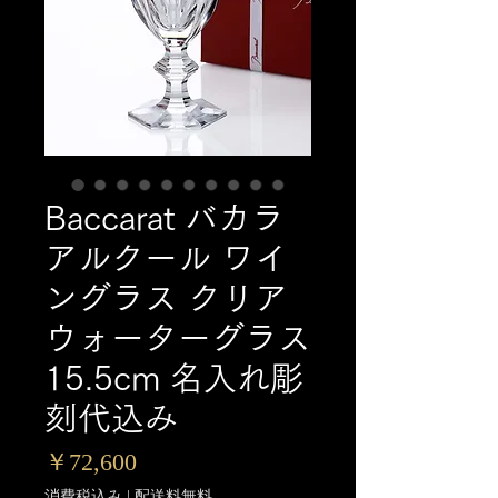
Baccarat バカラ
アルクール ワイ
ングラス クリア
ウォーターグラス
15.5cm 名入れ彫
刻代込み
価
￥72,600
格
消費税込み
|
配送料無料