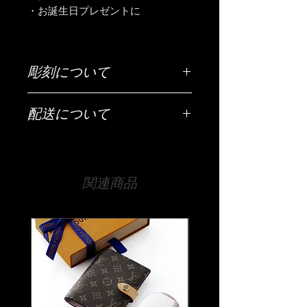
・お誕生日プレゼントに
彫刻について
ご希望の彫刻内容（お名前・日付・メ
配送について
ッセージなど）は「ご希望の彫刻内
容」欄にご入力ください。
配送は全国（日本国内に限ります）無
料です。
【文字数について】
宅急便でお送りいたします。
側面はだいたい30文字程度、底面は25
関連商品
文字程度が目安です。
【時間指定・日時指定について】
それ以上の文字数でも文字の大きさな
お急ぎの場合はご希望の日時を当店ま
どで調整は可能ですので、まずは当店
でお伝えください。
までお気軽にご相談ください。
通常ご注文いただいてから14日程度お
時間をいただいております。
【書体について】
時間指定（午前中希望や夜間希望の場
書体一覧よりお好きな書体をお選びく
合）も備考欄にご入力ください。
ださい。
書体一覧にない文字でも当店でご用意