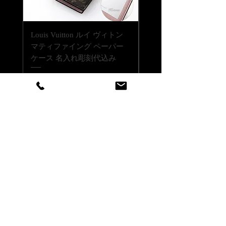
できる書体であれば彫刻可能です。
ご注文前に一度ご相談くださいませ。
Louis Vuitton ルイ ヴィトン
Louis Vuitton ルイ ヴ
【彫刻位置について】
マティファイング ペーパー
LV バーム リップバーム 
側面・底面・両面（側面と底面の2カ
ケース 名入れ彫刻代込み
テンダー ブリス 名入
所）彫刻が出来ます。
代込みの複製
両面彫刻はオプションです。
価格
￥146,300
追加彫刻代金として1,500円（税抜）
価格
￥41,800
いただきます。
消費税込み
|
配送料無料
消費税込み
店舗情報はこちら
カスタマーサービス
（アッシュ.ギフトハマ 旧：エッ