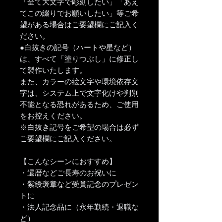
「全て大文字で彫刻したい」「あえ
てこの綴りでお願いしたい」等ご希
望がある場合はご要望欄にご記入く
ださい。
●白抜きの記号（ハートや星など）
は、すべて「塗りつぶし」に修正し
て製作いたします。
また、カラーの絵文字や環境依存文
字は、システム上で文字化けや判別
不能となる恐れがあるため、ご使用
をお控えください。
※白抜き記号をご希望の場合は必ず
ご要望欄にご記入ください。
【こんなシーンにおすすめ】
・還暦などご長寿のお祝いに
・紫綬褒章など受賞記念のプレゼン
トに
・法人記念品に（永年勤続・退職な
ど）