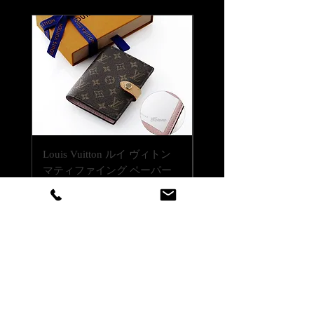
お急ぎの場合はご希望の日時を当店ま
どで調整は可能ですので、まずは当店
でお伝えください。
までお気軽にご相談ください。
通常ご注文いただいてから14日程度お
時間をいただいております。
【書体について】
時間指定（午前中希望や夜間希望の場
書体一覧よりお好きな書体をお選びく
合）も備考欄にご入力ください。
ださい。
書体一覧にない文字でも当店でご用意
できる書体であれば彫刻可能です。
ご注文前に一度ご相談くださいませ。
Louis Vuitton ルイ ヴィトン
Louis Vuitton ルイ ヴ
【彫刻位置について】
マティファイング ペーパー
LV バーム リップバーム 
側面・底面・両面（側面と底面の2カ
ケース 名入れ彫刻代込み
テンダー ブリス 名入
所）彫刻が出来ます。
代込みの複製
両面彫刻はオプションです。
価格
￥146,300
追加彫刻代金として2,000円（税抜）
価格
￥41,800
いただきます。
消費税込み
|
配送料無料
【ロゴ・イラストも彫刻対応可能で
消費税込み
す】
ロゴやイラストデータをご用意いただ
ければ、彫刻対応いたします。
彫刻するためにデータ加工費が2,000