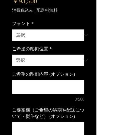
価
￥93,500
格
消費税込み
|
配送料無料
フォント
*
ご希望の彫刻位置
*
ご希望の彫刻内容 (オプション)
0/500
ご要望欄（ご希望の納期や配送につ
いて・熨斗など） (オプション)