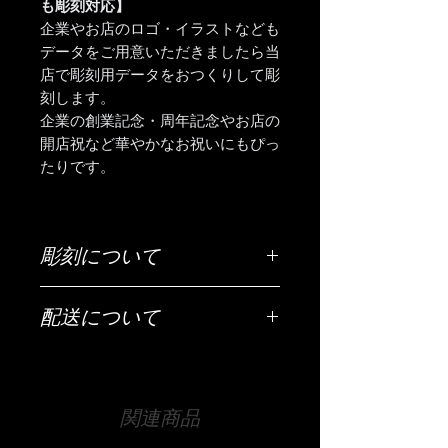
も彫刻対応】
企業やお店のロゴ・イラストなども
データをご用意いただきましたら当
店で彫刻用データをおつくりして彫
刻します。
企業の創業記念・周年記念やお店の
開店祝など華やかなお祝いにもぴっ
たりです。
彫刻について
ご希望の彫刻内容（お名前・日付・メ
配送について
ッセージなど）は「ご希望の彫刻内
容」欄にご入力ください。
配送は全国（日本国内に限ります）無
料です。
【文字数について】
宅急便でお送りいたします。
側面はだいたい30文字程度、底面は25
関連商品
文字程度が目安です。
【時間指定・日時指定について】
それ以上の文字数でも文字の大きさな