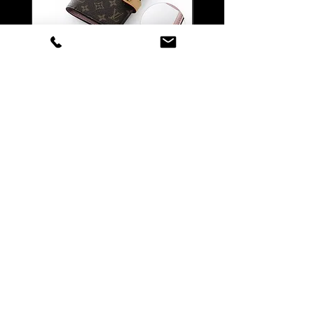
／他小文字」に修正いたします。
※書体A、B、Cをお選びの場合に限り
ます。「全て大文字で彫刻したい」
「あえてこの綴りでお願いしたい」等
Louis Vuitton ルイ ヴィトン
Louis Vuitton ルイ ヴ
ご希望がある場合はご要望欄にご記入
マティファイング ペーパー
LV バーム リップバーム 
ください。
ケース 名入れ彫刻代込み
テンダー ブリス 名入
代込みの複製
【書体について】
価格
￥146,300
書体一覧よりお好きな書体をお選びく
価格
￥41,800
ださい。
消費税込み
|
配送料無料
書体一覧にない文字でも当店でご用意
消費税込み
できる書体であれば彫刻可能です。
ご注文前に一度ご相談くださいませ。
詳しくは当店までお問い合わせくださ
い。
店舗情報はこちら
カスタマーサービス