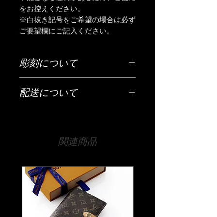
をお控えください。
※白抜き記号をご希望の場合は必ず
ご要望欄にご記入ください。
彫刻について
ご希望の彫刻内容（お名前・日付・メ
配送について
ッセージなど）は「ご希望の彫刻内
容」欄にご入力ください。
配送は全国（日本国内に限ります）無
料です。
【文字数について】
宅急便でお送りいたします。
表面のみ40文字以内が目安です。
関連商品
1ヶ所に彫刻できます。
【時間指定・日時指定について】
プレートそれぞれにメッセージやお名
お急ぎの場合はご希望の日時を当店ま
前を彫刻できます
でお伝えください。
それ以上の文字数でも文字の大きさな
通常ご注文いただいてから10日程度お
どで調整は可能ですので、まずは当店
時間をいただいております。
までお気軽にご相談ください。
時間指定（午前中希望や夜間希望の場
大文字・小文字につきまして、特にご
合）も備考欄にご入力ください。
指示がない場合は「頭文字のみ大文字