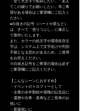
「全て大文字で彫刻したい」「あえ
てこの綴りでお願いしたい」等ご希
望がある場合はご要望欄にご記入く
ださい。
●白抜きの記号（ハートや星など）
は、すべて「塗りつぶし」に修正し
て製作いたします。
また、カラーの絵文字や環境依存文
字は、システム上で文字化けや判別
不能となる恐れがあるため、ご使用
をお控えください。
※白抜き記号をご希望の場合は必ず
ご要望欄にご記入ください。
【こんなシーンにおすすめ】
・イベントのトロフィーとして
・企業の永年勤続や退職の記念品に
・還暦や古希・喜寿などご長寿のお
祝いに
・新築祝いに