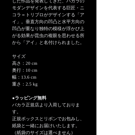
した作品を発表してきた、バカラの
モダンデザインを代表する巨匠・ニ
コラ＝トリブロがデザインする「ア
イ」。垂直方向の凹凸と水平方向の
凹凸が重なり独特の模様が浮かび上
がる効果が昆虫の複眼を思わせる所
から「アイ」と名付けられました。
サイズ
高さ：20 cm
奥行：10 cm
幅：13.6 cm
重さ：2.5 kg
●ラッピング無料
バカラ正規店より入荷しておりま
す。
正規ボックスとリボンでお包みし、
紙袋と一緒にお届けいたします。
（紙袋のサイズは選べません）