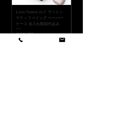
【彫刻位置について】
Louis Vuitton ルイ ヴィトン
Louis Vuitton ルイ ヴ
底面1ヶ所に彫刻が出来ます。
マティファイング ペーパー
LV バーム リップバーム 
ケース 名入れ彫刻代込み
テンダー ブリス 名入
【ロゴ・イラストも彫刻対応可能で
代込みの複製
す】
価格
￥146,300
ロゴやイラストデータをご用意いただ
価格
￥41,800
ければ、彫刻対応いたします。
消費税込み
|
配送料無料
彫刻するためにデータ加工費が2,000
消費税込み
円〜（税抜）かかります。
※ご注文前にデータを当店で確認させ
ていただき、加工費についてお見積も
りをすることも可能です。
※加工費はデータ1件に対してかかり
ます。同じ内容を複数個彫刻ご希望の
場合、個数分費用がかかるものではあ
りません。
店舗情報はこちら
※詳細は、ご注文前にお気軽に当店ま
カスタマーサービス
でお問い合わせください。
（アッシュ.ギフトハマ 旧：エッ
チングファクトリーハマ）