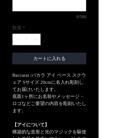
0/500
数量
*
カートに入れる
Baccarat /バカラ アイ ベース スクウ
ェア Sサイズ 20cmに名入れ彫刻し
てお届けいたします。
底面1ヶ所にお名前やメッセージ・
ロゴなどご要望の内容を彫刻いたし
ます。
【アイについて】
構築的な造形と光のマジックを駆使