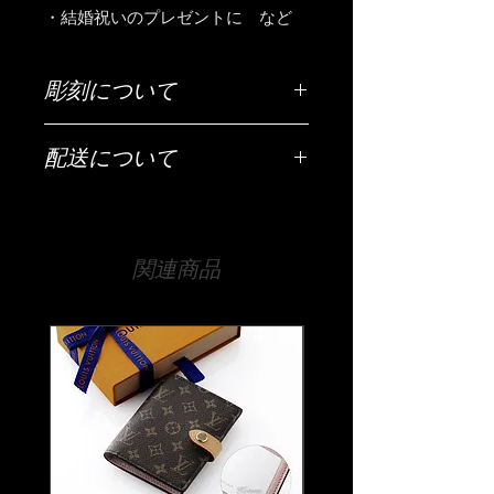
・結婚祝いのプレゼントに など
彫刻について
ご希望の彫刻内容（お名前・日付・メ
配送について
ッセージなど）は「ご希望の彫刻内
容」欄にご入力ください。
配送は全国（日本国内に限ります）無
料です。
【文字数について】
宅急便でお送りいたします。
底面は20文字程度が目安です。
関連商品
それ以上の文字数でも文字の大きさな
【時間指定・日時指定について】
どで調整は可能ですので、まずは当店
お急ぎの場合はご希望の日時を当店ま
までお気軽にご相談ください。
でお伝えください。
通常ご注文いただいてから14日程度お
【書体について】
時間をいただいております。
書体一覧よりお好きな書体をお選びく
時間指定（午前中希望や夜間希望の場
ださい。
合）も備考欄にご入力ください。
書体一覧にない文字でも当店でご用意
できる書体であれば彫刻可能です。
ご注文前に一度ご相談くださいませ。