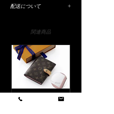
ご希望の彫刻内容（お名前・日付・メ
配送について
ッセージなど）は「ご希望の彫刻内
容」欄にご入力ください。
配送は全国（日本国内に限ります）無
料です。
【文字数について】
宅急便でお送りいたします。
側面はだいたい15文字程度、底面は30
関連商品
文字程度が目安です。
【時間指定・日時指定について】
細かな彫刻位置は当店にお任せくださ
お急ぎの場合はご希望の日時を当店ま
い。
でお伝えください。
それ以上の文字数でも文字の大きさな
通常ご注文いただいてから14日程度お
どで調整は可能ですので、まずは当店
時間をいただいております。
までお気軽にご相談ください。
時間指定（午前中希望や夜間希望の場
合）も備考欄にご入力ください。
【書体について】
書体一覧よりお好きな書体をお選びく
ださい。
書体一覧にない文字でも当店でご用意
できる書体であれば彫刻可能です。
Louis Vuitton ルイ ヴィトン
Louis Vuitton ルイ ヴ
ご注文前に一度ご相談くださいませ。
マティファイング ペーパー
LV バーム リップバーム 
ケース 名入れ彫刻代込み
テンダー ブリス 名入
【彫刻位置について】
代込みの複製
側面・底面・両面（側面と底面の2カ