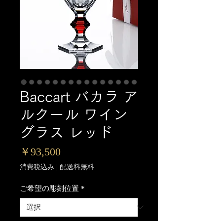
Baccart バカラ ア
ルクール ワイン
グラス レッド
価
￥93,500
格
消費税込み
|
配送料無料
ご希望の彫刻位置
*