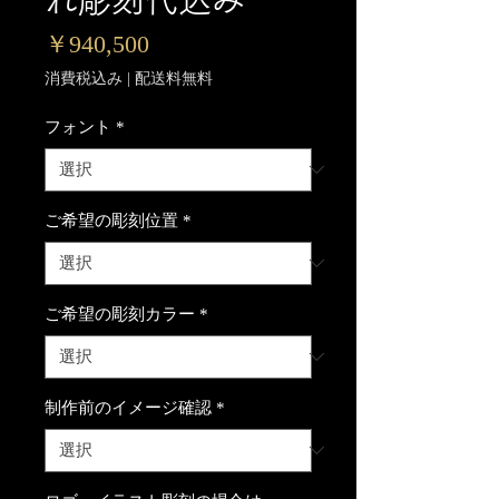
価
￥940,500
格
消費税込み
|
配送料無料
フォント
*
ご希望の彫刻位置
*
ご希望の彫刻カラー
*
制作前のイメージ確認
*