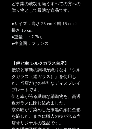
ど事業の成功を願うすべての方への
贈り物として最適な逸品です。
●サイズ：高さ 25 cm × 幅 15 cm ×
長さ 15 cm
●重量 ：7.7kg
●生産国：フランス
【伊と幸 シルクガラス台座】
伝統と革新の調和が織りなす「シル
クガラス（絹ガラス）」を使用し
た、当店だけの特別なディスプレイ
プレートです。
伊と幸が誇る繊細な絹織物を、高透
過ガラスに閉じ込めました。
京の匠が手染めした漆黒の絹に金彩
を施した、まさに職人の技が光る当
店オリジナルの逸品です。