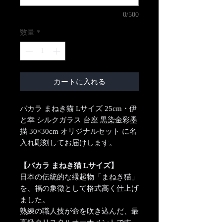
0/500
数量
*
カートに入れる
バカラ まねき猫 Lサイズ 25cm・伊
と幸 シルクガラス 台座 黒染金彩墨
描 30×30cm オリジナルセット に名
入れ彫刻してお届けします。
【バカラ まねき猫 Lサイズ】
日本の伝統的な縁起物「まねき猫」
を、福の象徴として格式高く仕上げ
ました。
熟練の職人技が命を吹き込んだ、最