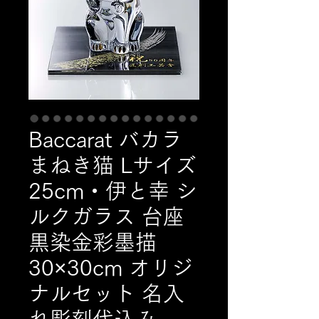
Baccarat バカラ
まねき猫 Lサイズ
25cm・伊と幸 シ
ルクガラス 台座
黒染金彩墨描
30×30cm オリジ
ナルセット 名入
れ彫刻代込み