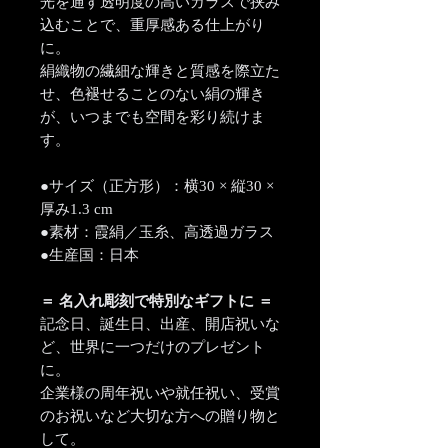
光を通す透明度の高いガラスで挟み
込むことで、重厚感ある仕上がり
に。
絹織物の繊細な輝きと質感を際立た
せ、色褪せることのない絹の輝き
が、いつまでも空間を彩り続けま
す。
●サイズ（正方形）：横30 × 縦30 ×
厚み1.3 cm
●素材：霞絹／玉糸、高透過ガラス
●生産国：日本
＝ 名入れ彫刻で特別なギフトに ＝
記念日、誕生日、出産、開店祝いな
ど、世界に一つだけのプレゼント
に。
企業様の周年祝いや就任祝い、受賞
のお祝いなど大切な方への贈り物と
して。