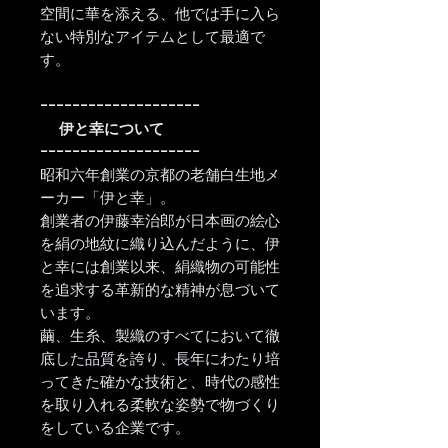
空間に華を添える、他では手に入ら
ない特別なアイテムとして最適で
す。
ｰｰｰｰｰｰｰｰｰｰｰｰｰｰｰｰｰｰｰｰ
伊と幸について
ｰｰｰｰｰｰｰｰｰｰｰｰｰｰｰｰｰｰｰｰ
昭和六年創業の京都の老舗白生地メ
ーカー「伊と幸」。
創業者の伊藤幸治郎が日本画の絵心
を絹の地紋に織り込んだように、伊
と幸には創業以来、絹織物の可能性
を追求する革新的な精神が息づいて
います。
繭、生糸、製織のすべてにおいて徹
底した品質を誇り、長年にわたり培
ってきた確かな技術と、時代の感性
を取り入れる柔軟な姿勢で物づくり
をしている企業です。