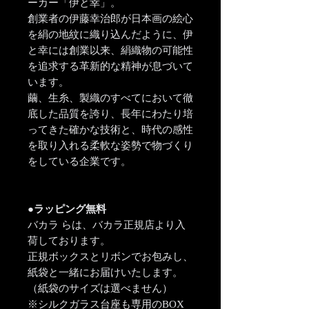
ーカー「伊と幸」。
創業者の伊藤幸治郎が日本画の絵心
を絹の地紋に織り込んだように、伊
と幸には創業以来、絹織物の可能性
を追求する革新的な精神が息づいて
います。
繭、生糸、製織のすべてにおいて徹
底した品質を誇り、長年にわたり培
ってきた確かな技術と、時代の感性
を取り入れる柔軟な姿勢で物づくり
をしている企業です。
●ラッピング無料
バカラ らは、バカラ正規店より入
荷しております。
正規ボックスとリボンでお包みし、
紙袋と一緒にお届けいたします。
（紙袋のサイズは選べません）
※シルクガラス台座も専用のBOX