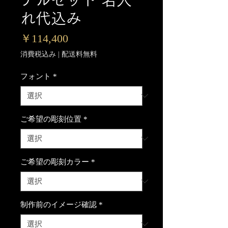
れ代込み
価
￥114,400
格
消費税込み
|
配送料無料
フォント
*
ご希望の彫刻位置
*
ご希望の彫刻カラー
*
制作前のイメージ確認
*