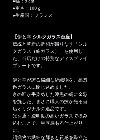
●幅：8 cm
●重さ：100 g
●生産国：フランス
【伊と幸 シルクガラス台座】
伝統と革新の調和が織りなす「シル
クガラス（絹ガラス）」を使用し
た、当店だけの特別なディスプレイ
プレートです。
伊と幸が誇る繊細な絹織物を、高透
過ガラスに閉じ込めました。
京の匠が手染めした漆黒の絹に金彩
を施した、まさに職人の技が光る当
店オリジナルの逸品です。
光を通す透明度の高いガラスで挟み
込むことで、重厚感ある仕上がり
に。
絹織物の繊細な輝きと質感を際立た