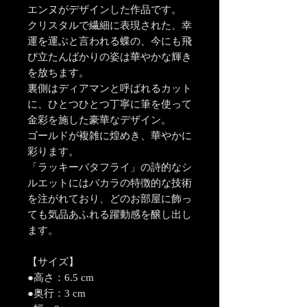
エンヌがデザインした作品です。
クリスタルで繊細に表現された、幸
運を運ぶと言われる蝶の、今にも飛
び立たんばかりの姿は華やかな輝き
を放ちます。
裏側はディアマンと呼ばれるカット
に、ひとつひとつ丁寧に筆を使って
金彩を施した豪華なデザイン。
ゴールドが複雑に煌めき、華やかに
彩ります。
「ラッキーバタフライ」の詩的なシ
ルエットにはバカラの特徴的な技術
を注がれており、どのお部屋に飾っ
ても気品あふれる躍動感を醸し出し
ます。
【サイズ】
●高さ：6.5 cm
●奥行：3 cm