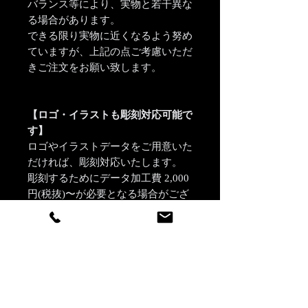
バランス等により、実物と若干異な
る場合があります。
できる限り実物に近くなるよう努め
ていますが、上記の点ご考慮いただ
きご注文をお願い致します。
【ロゴ・イラストも彫刻対応可能で
す】
ロゴやイラストデータをご用意いた
だければ、彫刻対応いたします。
彫刻するためにデータ加工費 2,000
円(税抜)〜が必要となる場合がござ
います。
※ご注文前にデータを当店で確認さ
せていただき、加工費についてお見
積もりをすることも可能です。
※加工費はデータ1件に対してかか
ります。同じ内容を複数個彫刻ご希
望の場合、個数分費用がかかるもの