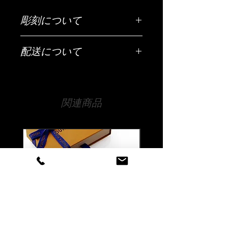
彫刻について
ご希望の彫刻内容（お名前・日付・メ
配送について
ッセージなど）は「ご希望の彫刻内
容」欄にご入力ください。
配送は全国（日本国内に限ります）無
料です。
【文字数について】
宅急便でお送りいたします。
【正面】30文字程度まで 【底面】30
関連商品
文字程度まで
【時間指定・日時指定について】
いずれか 一ヶ所に彫刻します
お急ぎの場合はご希望の日時を当店ま
文字の大きさなどで調整は可能ですの
でお伝えください。
で、まずは当店までお気軽にご相談く
通常ご注文いただいてから10日程度お
ださい。
時間をいただいております。
時間指定（午前中希望や夜間希望の場
【書体について】
合）も備考欄にご入力ください。
書体一覧よりお好きな書体をお選びく
ださい。
書体一覧にない文字でも当店でご用意
できる書体であれば彫刻可能です。
ご注文前に一度ご相談くださいませ。