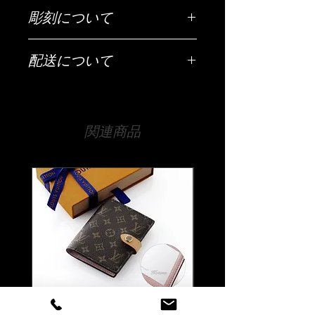
彫刻について
ご希望の彫刻内容（お名前・日付・メ
配送について
ッセージなど）は「ご希望の彫刻内
容」欄にご入力ください。
配送は全国（日本国内に限ります）無
料です。
【文字数について】
宅急便でお送りいたします。
側面はだいたい15文字程度、背面は25
関連商品
文字程度、底面は20文字程度が目安で
【時間指定・日時指定について】
す。それ以上の文字数でも文字の大き
お急ぎの場合はご希望の日時を当店ま
さなどで調整は可能ですので、まずは
でお伝えください。
当店までお気軽にご相談ください。
通常ご注文いただいてから14日程度お
時間をいただいております。
【書体について】
時間指定（午前中希望や夜間希望の場
書体一覧よりお好きな書体をお選びく
合）も備考欄にご入力ください。
ださい。
書体一覧にない文字でも当店でご用意
できる書体であれば彫刻可能です。
ご注文前に一度ご相談くださいませ。
Louis Vuitton ルイ ヴィトン
Louis Vuitton ルイ ヴ
【彫刻位置について】