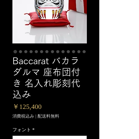
Baccarat バカラ
ダルマ 座布団付
き 名入れ彫刻代
込み
価
￥125,400
格
消費税込み
|
配送料無料
フォント
*