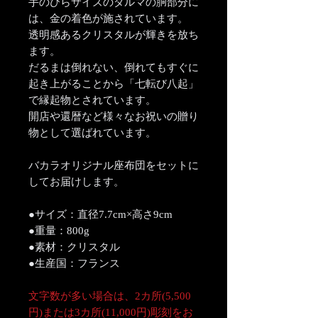
手のひらサイズのダルマの胴部分に
は、金の着色が施されています。
透明感あるクリスタルが輝きを放ち
ます。
だるまは倒れない、倒れてもすぐに
起き上がることから「七転び八起」
で縁起物とされています。
開店や還暦など様々なお祝いの贈り
物として選ばれています。
バカラオリジナル座布団をセットに
してお届けします。
●サイズ：直径7.7cm×高さ9cm
●重量：800g
●素材：クリスタル
●生産国：フランス
文字数が多い場合は、2カ所(5,500
円)または3カ所(11,000円)彫刻をお