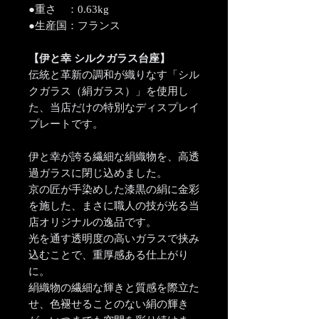
●重さ ：0.63kg
●生産国：フランス
【伊と幸 シルクガラス台座】
伝統と革新の調和が織りなす「シル
クガラス（絹ガラス）」を使用し
た、当店だけの特別なディスプレイ
プレートです。
伊と幸が誇る繊細な絹織物を、高透
過ガラスに閉じ込めました。
京の匠が手染めした漆黒の絹に金彩
を施した、まさに職人の技が光る当
店オリジナルの逸品です。
光を通す透明度の高いガラスで挟み
込むことで、重厚感ある仕上がり
に。
絹織物の繊細な輝きと質感を際立た
せ、色褪せることのない絹の輝き