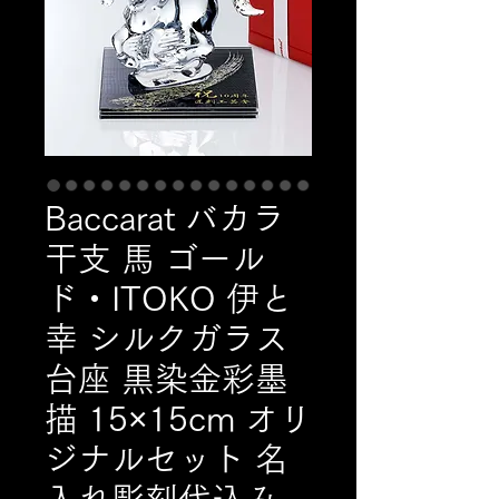
Baccarat バカラ
干支 馬 ゴール
ド・ITOKO 伊と
幸 シルクガラス
台座 黒染金彩墨
描 15×15cm オリ
ジナルセット 名
入れ彫刻代込み