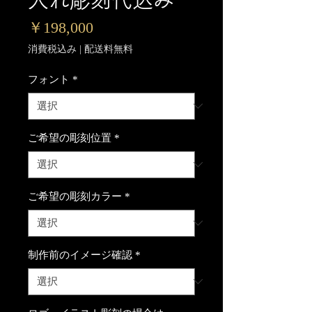
価
￥198,000
格
消費税込み
|
配送料無料
フォント
*
ご希望の彫刻位置
*
ご希望の彫刻カラー
*
制作前のイメージ確認
*