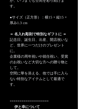
が、いつまでも空間を彩り続けま
す。
●サイズ（正方形）：横15 × 縦15 ×
厚み1.3 cm
＝ 名入れ彫刻で特別なギフトに ＝
記念日、誕生日、出産、開店祝いな
ど、世界に一つだけのプレゼント
に。
企業様の周年祝いや就任祝い、受賞
のお祝いなど大切な方への贈り物と
して。
空間に華を添える、他では手に入ら
ない特別なアイテムとして最適で
す。
ｰｰｰｰｰｰｰｰｰｰｰｰｰｰｰｰｰｰｰｰ
伊と幸について