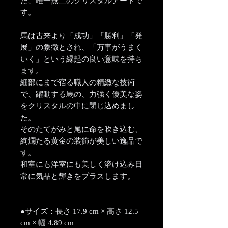
た、唯一無二のクリスタルアートで
す。
馬は古来より「成功」「勝利」「発
展」の象徴とされ、「万事がうまく
いく」という縁起の良い意味を持ち
ます。
細部にまで宿る職人の精緻な技術
で、躍動する馬の、力強く優美な姿
をクリスタルの中に閉じ込めまし
た。
そのたてがみと尾に命を吹き込む、
絢爛たる黄金の装飾が美しい逸品で
す。
和室にも洋室にも美しく溶け込み日
常に気品と輝きをプラスします。
●サイズ：長さ 17.9 cm × 高さ 12.5
cm × 幅 4.89 cm