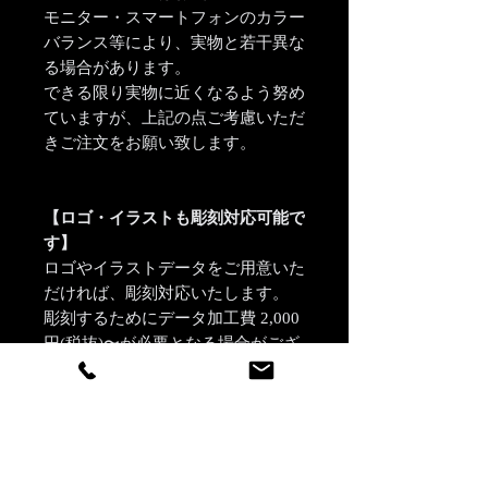
モニター・スマートフォンのカラー
バランス等により、実物と若干異な
る場合があります。
できる限り実物に近くなるよう努め
ていますが、上記の点ご考慮いただ
きご注文をお願い致します。
【ロゴ・イラストも彫刻対応可能で
す】
ロゴやイラストデータをご用意いた
だければ、彫刻対応いたします。
彫刻するためにデータ加工費 2,000
円(税抜)〜が必要となる場合がござ
います。
※ご注文前にデータを当店で確認さ
せていただき、加工費についてお見
積もりをすることも可能です。
※加工費はデータ1件に対してかか