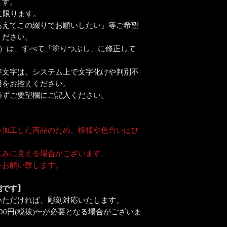
ます。
複数個彫刻ご希望の
に限ります。
ありません。
あえてこの綴りでお願いしたい」等ご希望
※詳細は、ご注文前
ください。
ださい。
ど）は、すべて「塗りつぶし」に修正して
存文字は、システム上で文字化けや判別不
用をお控えください。
必ずご要望欄にご記入ください。
を加工した商品のため、模様や色合いはひ
じみに見える場合がございます。
をお願い致します。
能です】
いただければ、彫刻対応いたします。
000円(税抜)〜が必要となる場合がございま