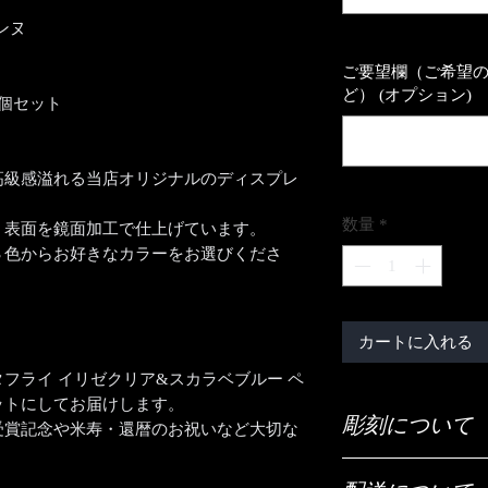
ンヌ
ご要望欄（ご希望
ど） (オプション)
個セット
高級感溢れる当店オリジナルのディスプレ
数量
*
、表面を鏡面加工で仕上げています。
３色からお好きなカラーをお選びくださ
カートに入れる
フライ イリゼクリア&スカラベブルー ペ
ットにしてお届けします。
彫刻について
受賞記念や米寿・還暦のお祝いなど大切な
ご希望の彫刻内容（