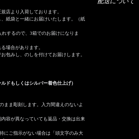
配送について
「ご希望の彫刻内容
正規店より入荷しております。
配送は全国（日本国
【文字数について】
し、紙袋と一緒にお届けいたします。（紙
宅急便でお送りいた
【台座表面】40文字
一ヶ所に彫刻します
入れするので、3箱でのお届けになりま
【時間指定・日時指
文字の大きさなどで
お急ぎの場合はご希
でお気軽にご相談く
い。
れる場合があります。
通常ご注文いただい
【書体について】
でお包みし、のしを付けてお届けします。
おります。
書体一覧よりお好き
時間指定（午前中希
書体一覧にない文字
入力ください。
ば彫刻可能です。
ご注文前に一度ご相
ールドもしくはシルバー着色仕上げ）
詳しくは当店までお
【ロゴ・イラストも
ロゴやイラストデー
そのまま彫刻します。入力間違えのないよ
いたします。
彫刻するためにデータ加
る場合がございます
刻内容が異なっていても返品・交換は出来
※ご注文前にデータ
費についてお見積も
、特にご指示がない場合は「頭文字のみ大
※加工費はデータ1