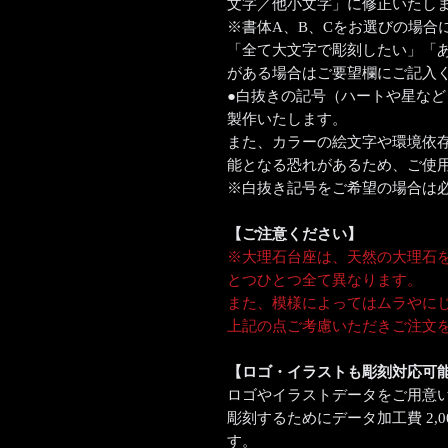
文字／他小文字」に修正いたし
※書体A、B、Cをお選びの場合
「全て大文字で彫刻したい」「
がある場合はご要望欄にご記入
●白抜きの記号（ハートや星な
製作いたします。
また、カラーの絵文字や環境依
能となる恐れがあるため、ご使
※白抜き記号をご希望の場合は
【ご注意ください】
※大理石台座は、天然の大理石
とつひとつ全て異なります。
また、模様によってはムラやに
上記の点ご考慮いただきご注文
【ロゴ・イラストも彫刻対応可
ロゴやイラストデータをご用意
彫刻するためにデータ加工費 2,
す。