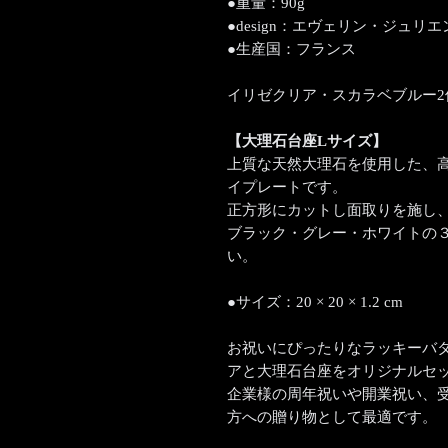
●重量：90g
●design：エヴェリン・ジュリエ
●生産国：フランス
イリゼクリア・スカラベブルー2
【大理石台座Lサイズ】
上質な天然大理石を使用した、
イプレートです。
正方形にカットし面取りを施し
ブラック・グレー・ホワイトの
い。
●サイズ：20 × 20 × 1.2 cm
お祝いにぴったりなラッキーバタ
アと大理石台座をオリジナルセ
企業様の周年祝いや開業祝い、
方への贈り物として最適です。