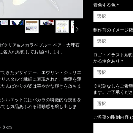
着色する色
*
選択
制作前のイメージ
選択
リゼクリア&スカラベブルー ペア・大理石
 に名入れ彫刻してお届けします。
ロゴ・イラスト彫刻
かる場合あり
*
けてきたデザイナー、エヴリン・ジュリエ
選択
クリスタルで繊細に表現された、幸運を運
立たんばかりの姿は華やかな輝きを放ちま
※彫刻なしをご希
ます。ご了承くだ
なシルエットにはバカラの特徴的な技術を
選択
っても気品あふれる躍動感を醸し出しま
ご希望の彫刻内容 (
 8 cm