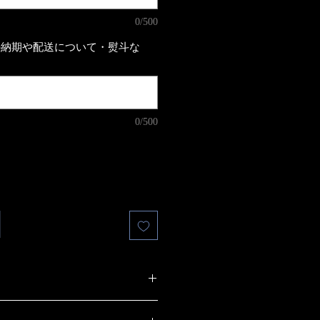
0/500
の納期や配送について・熨斗な
0/500
お名前・日付・メッセージなど）は