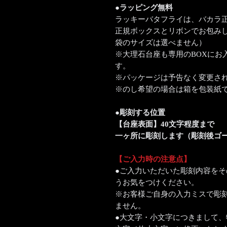
●ラッピング無料
ラッキーバタフライは、バカラ
正規ボックスとリボンでお包み
袋のサイズは選べません）
※大理石台座も専用のBOXにお
す。
※パッケージは予告なく変更さ
※のし希望の場合は箱を包装紙
●彫刻する位置
【台座表面】40文字程度まで
一ヶ所に彫刻します（彫刻後ゴ
【ご入力時の注意点】
●ご入力いただいた彫刻内容を
うお気をつけください。
※お客様ご自身の入力ミスで彫
ません。
●大文字・小文字につきまして