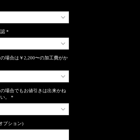
確認
*
の場合は￥2,200〜の加工費がか
望の場合でもお値引きは出来かね
さい。
*
オプション)