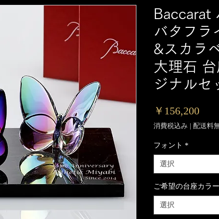
Baccar
バタフラ
&スカラ
大理石 台
ジナルセ
価
￥156,200
格
消費税込み
|
配送料
フォント
*
選択
ご希望の台座カラ
選択