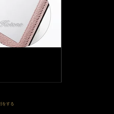
Louis Vuitton ルイ 
価格
￥41,800
消費税込み
|
配送料無料
刻をする