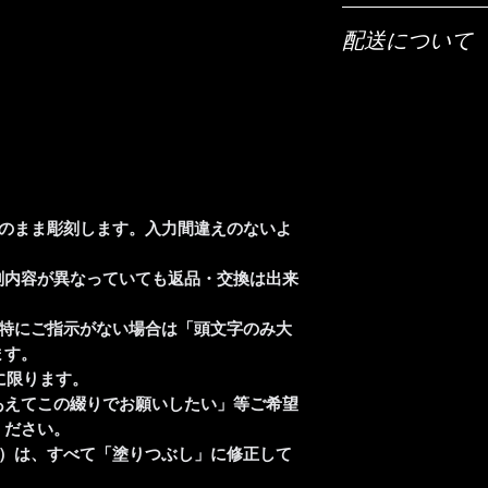
ご希望の彫刻内容（
配送について
「ご希望の彫刻内容
配送は全国（日本国
【文字数について】
宅急便でお送りいた
底面は50文字以内
字の大きさなどで調
【時間指定・日時指
お気軽にご相談くだ
お急ぎの場合はご希
い。
【書体について】
通常ご注文いただい
書体一覧よりお好き
そのまま彫刻します。入力間違えのないよ
おります。
書体一覧にない文字
時間指定（午前中希
ば彫刻可能です。
刻内容が異なっていても返品・交換は出来
入力ください。
ご注文前に一度ご相
、特にご指示がない場合は「頭文字のみ大
【彫刻位置について
ます。
商品の底面に彫刻が
に限ります。
げます。
あえてこの綴りでお願いしたい」等ご希望
ください。
ど）は、すべて「塗りつぶし」に修正して