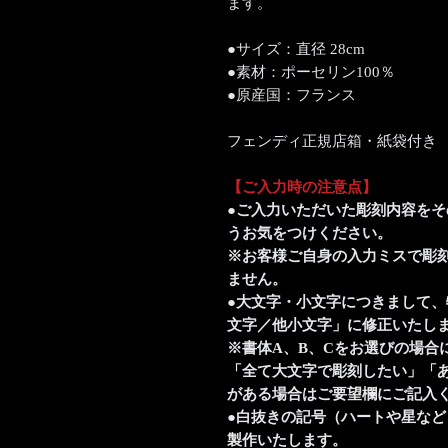
ます。
●サイズ：直径 28cm
●素材：ポーセリン100％
●原産国：フランス
フェンディ正規店箱・紙袋付き
【ご入力時の注意点】
●ご入力いただいた彫刻内容を
うお気をつけください。
※お客様ご自身の入力ミスで彫
ません。
●大文字・小文字につきまして
文字／他小文字」に修正いたし
※書体A、B、Cをお選びの場合
「全て大文字で彫刻したい」「
がある場合はご要望欄にご記入
●白抜きの記号（ハートや星な
製作いたします。