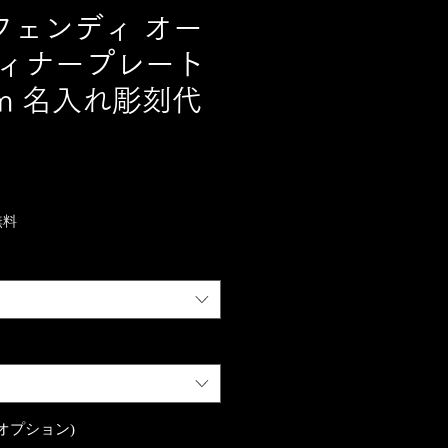
/ フェンディ オー
ディナープレート
cm 名入れ彫刻代
無料
オプション)