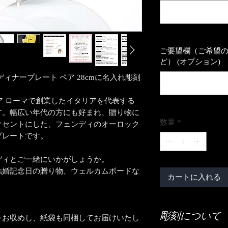
ご要望欄（ご希望
ど） (オプション)
ク ディナープレート ペア 28cmに名入れ彫刻
リア ローマで創業したイタリアを代表する
す。幅広い年代の方にも好まれ、贈り物に
数量
*
クセントにした、フェンディのオーロック
プレートです。
ディとご一緒にいかがしょうか。
結婚記念日の贈り物、ウェルカムボードな
カートに入れる
彫刻について
をお収めし、紙袋も同梱してお届けいたし