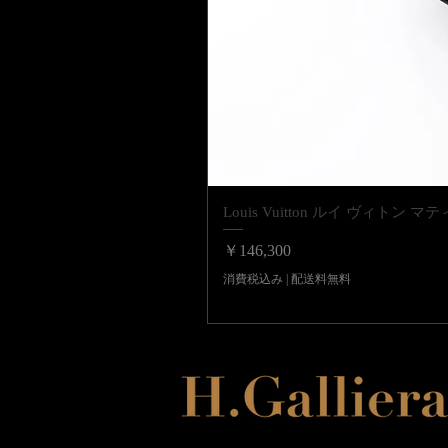
Louis Vuitton ルイ ヴィ
価格
￥146,300
消費税込み
|
配送料無料