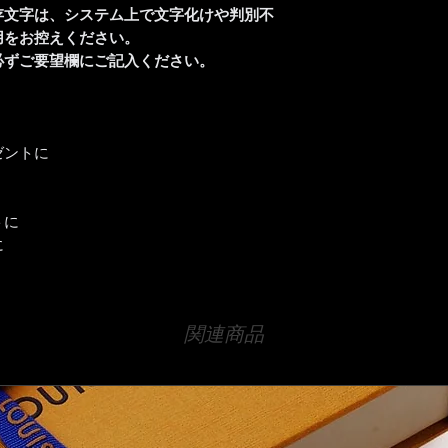
存文字は、システム上で文字化けや判別不
用をお控えください。
必ずご要望欄にご記入ください。
ゼントに
トに
に
関連商品