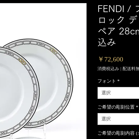
FENDI 
ロック 
ペア 28
込み
価
￥72,600
格
消費税込み
|
配送料
フォント
*
選択
ご希望の彫刻位置
*
選択
ご希望の彫刻内容 (