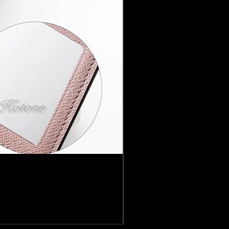
Louis Vuitton ルイ 
価格
￥41,800
消費税込み
|
配送料無料