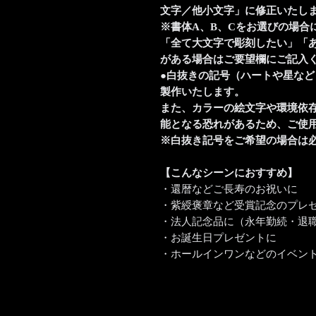
文字／他小文字」に修正いたし
※書体A、B、Cをお選びの場合
「全て大文字で彫刻したい」「
がある場合はご要望欄にご記入
●白抜きの記号（ハートや星な
製作いたします。
また、カラーの絵文字や環境依
能となる恐れがあるため、ご使
※白抜き記号をご希望の場合は
【こんなシーンにおすすめ】
・還暦などご長寿のお祝いに
・紫綬褒章など受賞記念のプレ
・法人記念品に（永年勤続・退
・お誕生日プレゼントに
・ホールインワンなどのイベン