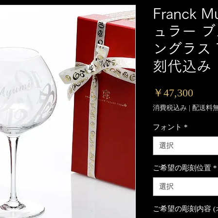
Franck 
ュラー 
ングラス 
刻代込み
価
￥47,300
格
消費税込み
|
配送料
フォント
*
選択
ご希望の彫刻位置
*
選択
ご希望の彫刻内容 (