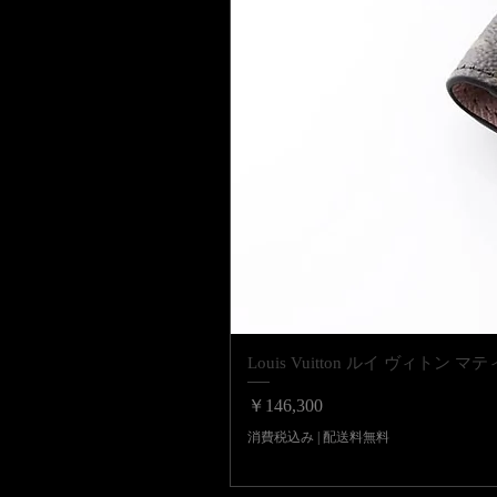
Louis Vuitton ルイ ヴィ
価格
￥146,300
消費税込み
|
配送料無料