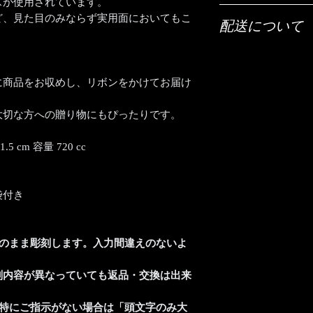
スが使用されています。
ご希望の彫刻内容（
ど、見た目のみならず実用面においてもこ
配送について
「ご希望の彫刻内容
。
配送は全国（日本国
【文字数について】
宅急便でお送りいた
側面はだいたい25字
に商品をお収めし、リボンをかけてお届け
にお任せください。
【時間指定・日時指
は25文字程度です。
お急ぎの場合はご希
大切な方への贈り物にもぴったりです。
それ以上の文字数で
い。
すので、まずは当店
通常ご注文いただい
5 cm 容量 720 cc
おります。
【書体について】
時間指定（午前中希
書体一覧よりお好き
入力ください。
書体一覧にない文字
袋付き
ば彫刻可能です。
ご注文前に一度ご相
そのまま彫刻します。入力間違えのないよ
【彫刻位置について
側面・底面・両面（
刻内容が異なっていても返品・交換は出来
す。
両面彫刻はオプショ
追加彫刻代金として1
、特にご指示がない場合は「頭文字のみ大