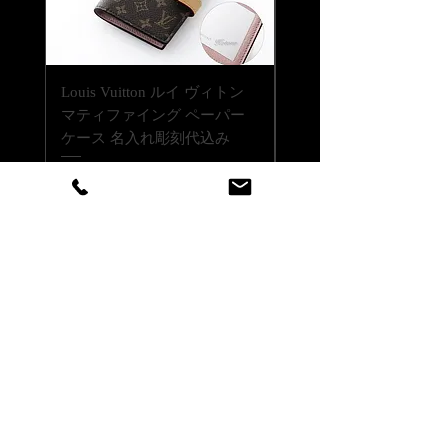
書体一覧にない文字でも当店でご用意
できる書体であれば彫刻可能です。
ご注文前に一度ご相談くださいませ。
Louis Vuitton ルイ ヴィトン
Louis Vuitton ルイ ヴ
【彫刻位置について】
マティファイング ペーパー
LV バーム リップバーム 
商品の側面もしくは底面に彫刻が出来
ケース 名入れ彫刻代込み
テンダー ブリス 名入
ます。シルバーで着色して仕上げま
代込みの複製
す。
価格
￥146,300
価格
￥41,800
消費税込み
|
配送料無料
消費税込み
店舗情報はこちら
カスタマーサービス