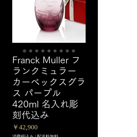
Franck Muller フ
ランクミュラー
カーベックスグラ
ス パープル
420ml 名入れ彫
刻代込み
価
￥42,900
格
消費税込み
|
配送料無料