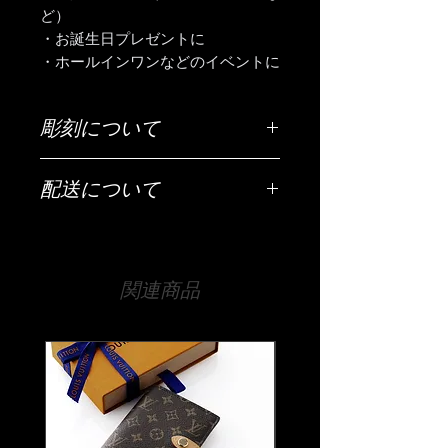
ど）
・お誕生日プレゼントに
・ホールインワンなどのイベントに
彫刻について
ご希望の彫刻内容（お名前・日付・メ
配送について
ッセージなど）は「ご希望の彫刻内
容」欄にご入力ください。
配送は全国（日本国内に限ります）無
料です。
【文字数について】
宅急便でお送りいたします。
側面は30文字以内が目安です。それ以
関連商品
上の文字数でも文字の大きさなどで調
【時間指定・日時指定について】
整は可能ですので、まずは当店までお
お急ぎの場合はご希望の日時を当店ま
気軽にご相談ください。
でお伝えください。
底面は20文字程度までです。
通常ご注文いただいてから14日程度お
時間をいただいております。
【書体について】
時間指定（午前中希望や夜間希望の場
書体一覧よりお好きな書体をお選びく
合）も備考欄にご入力ください。
ださい。