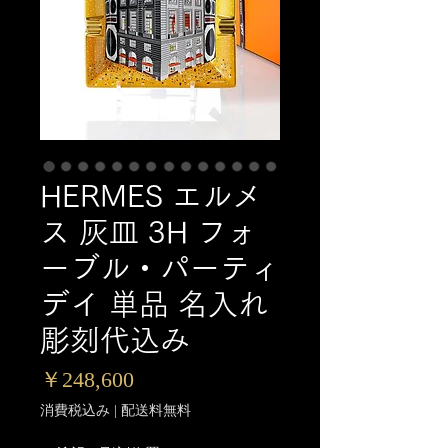
HERMES エルメ
ス 灰皿 3H フォ
ーブル・パーティ
デイ 単品 名入れ
彫刻代込み
価
￥248,600
格
消費税込み
|
配送料無料