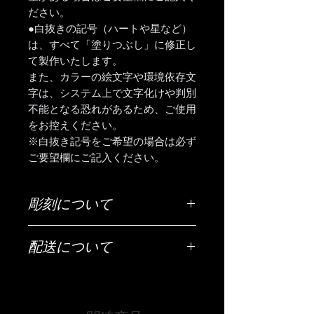
ださい。
●白抜きの記号（ハートや星など）
は、すべて「塗りつぶし」に修正し
て製作いたします。
また、カラーの絵文字や環境依存文
字は、システム上で文字化けや判別
不能となる恐れがあるため、ご使用
をお控えください。
※白抜き記号をご希望の場合は必ず
ご要望欄にご記入ください。
彫刻について
ご希望の彫刻内容（お名前・日付・メ
配送について
ッセージなど）は「ご希望の彫刻内
容」欄にご入力ください。
配送は全国（日本国内に限ります）無
料です。
【文字数について】
宅急便でお送りいたします。
30文字以内が目安です。