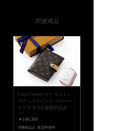
配送は全国（日本国内に限ります）無
料です。
【文字数について】
宅急便でお送りいたします。
25文字以内が目安です。それ以上の文
関連商品
字数でも文字の大きさなどで調整は可
【時間指定・日時指定について】
能ですので、まずは当店までお気軽に
お急ぎの場合はご希望の日時を当店ま
ご相談ください。
でお伝えください。
通常ご注文いただいてから14日程度お
【書体について】
時間をいただいております。
書体一覧よりお好きな書体をお選びく
時間指定（午前中希望や夜間希望の場
ださい。
合）も備考欄にご入力ください。
書体一覧にない文字でも当店でご用意
できる書体であれば彫刻可能です。
ご注文前に一度ご相談くださいませ。
【彫刻位置について】
Louis Vuitton ルイ ヴィトン
Louis Vuitton ルイ ヴ
商品の底面に彫刻が出来ます。シルバ
マティファイング ペーパー
LV バーム リップバーム 
ーで着色して仕上げます。
ケース 名入れ彫刻代込み
テンダー ブリス 名入
代込みの複製
価格
￥146,300
価格
￥41,800
消費税込み
|
配送料無料