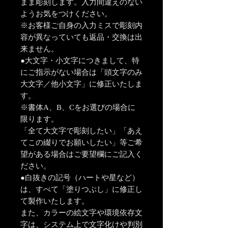
まま彫刻します。入力間違えのない
ようお気をつけください。
※お客様ご自身の入力ミスで彫刻内
容が異なっていても返品・交換は出
来ません。
●大文字・小文字につきまして、特
にご指示がない場合は「頭文字のみ
大文字／他小文字」に修正いたしま
す。
※書体A、B、Cをお選びの場合に
限ります。
「全て大文字で彫刻したい」「あえ
てこの綴りでお願いしたい」等ご希
望がある場合はご要望欄にご記入く
ださい。
●白抜きの記号（ハートや星など）
は、すべて「塗りつぶし」に修正し
て製作いたします。
また、カラーの絵文字や環境依存文
字は、システム上で文字化けや判別