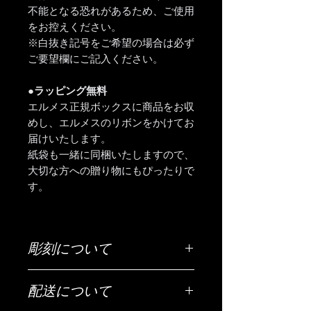
不能となる恐れがあるため、ご使用
をお控えください。
※白抜き記号をご希望の場合は必ず
ご要望欄にご記入ください。
●ラッピング無料
エルメス正規ボックスに商品をお収
めし、エルメスのリボンをかけてお
届けいたします。
紙袋も一緒に同梱いたしますので、
大切な方への贈り物にもぴったりで
す。
彫刻について
ご希望の彫刻内容（お名前・日付・メ
配送について
ッセージなど）は「ご希望の彫刻内
容」欄にご入力ください。