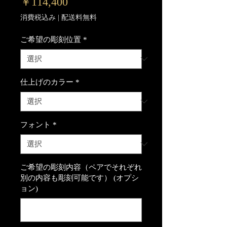
価
￥114,400
格
消費税込み
|
配送料無料
ご希望の彫刻位置
*
仕上げのカラー
*
フォント
*
ご希望の彫刻内容（ペアでそれぞれ
別の内容も彫刻可能です） (オプシ
ョン)