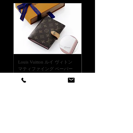
お急ぎの場合はご希望の日時を当店ま
ご相談ください。
でお伝えください。
通常ご注文いただいてから14日程度お
【書体について】
時間をいただいております。
書体一覧よりお好きな書体をお選びく
時間指定（午前中希望や夜間希望の場
ださい。
合）も備考欄にご入力ください。
書体一覧にない文字でも当店でご用意
できる書体であれば彫刻可能です。
ご注文前に一度ご相談くださいませ。
【彫刻位置について】
Louis Vuitton ルイ ヴィトン
Louis Vuitton ルイ ヴ
商品の底面に彫刻が出来ます。シルバ
マティファイング ペーパー
LV バーム リップバーム 
ーで着色して仕上げます。
ケース 名入れ彫刻代込み
テンダー ブリス 名入
代込みの複製
価格
￥146,300
価格
￥41,800
消費税込み
|
配送料無料
消費税込み