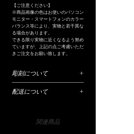
【ご注意ください】
※商品画像の色はお使いのパソコン
モニター・スマートフォンのカラー
バランス等により、実物と若干異な
る場合があります。
できる限り実物に近くなるよう努め
ていますが、上記の点ご考慮いただ
きご注文をお願い致します。
彫刻について
ご希望の彫刻内容（お名前・日付・メ
配送について
ッセージなど）は「ご希望の彫刻内
容」欄にご入力ください。
配送は全国（日本国内に限ります）無
料です。
【文字数について】
宅急便でお送りいたします。
40文字以内が目安です。それ以上の文
関連商品
字数でも文字の大きさなどで調整は可
【時間指定・日時指定について】
能ですので、まずは当店までお気軽に