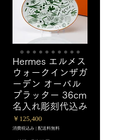
Hermes エルメス
ウォークインザガ
ーデン オーバル
プラッター 36cm
名入れ彫刻代込み
価
￥125,400
格
消費税込み
|
配送料無料