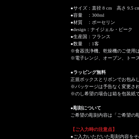
●サイズ：直径 8 cm 高さ 9.5 c
●容量 ：300ml
●材質 ：ポーセリン
●design：ナイジェル・ピーク
●生産国：フランス
●数量 ：1客
※食器洗浄機、乾燥機のご使用
※電子レンジ、オーブン、トー
●ラッピング無料
正規ボックスとリボンでお包み
※パッケージは予告なく変更さ
※のし希望の場合は箱を包装紙
●彫刻について
ご希望の彫刻内容は「ご希望の
【ご入力時の注意点】
●ご入力いただいた彫刻内容を