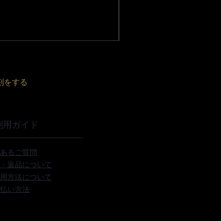
価格
￥41,800
消費税込み
|
配送料無料
刻をする
利用ガイド
あるご質問
・返品について
用方法について
払い方法