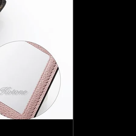
Louis Vuitton ルイ 