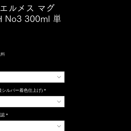
S エルメス マグ
No3 300ml 単
無料
後シルバー着色仕上げ)
*
確認
*