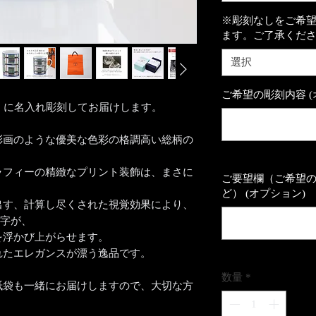
※彫刻なしをご希
ます。ご了承くだ
選択
ご希望の彫刻内容 (
3 に名入れ彫刻してお届けします。
彩画のような優美な色彩の格調高い総柄の
ラフィーの精緻なプリント装飾は、まさに
ご要望欄（ご希望
ど） (オプション)
出す、計算し尽くされた視覚効果により、
文字が、
を浮かび上がらせます。
れたエレガンスが漂う逸品です。
数量
*
紙袋も一緒にお届けしますので、大切な方