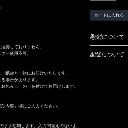
m
カートに入れる
彫刻について
は推奨しておりません。
ご希望の彫刻内容（
スター使用不可。
配送について
「ご希望の彫刻内容
配送は全国（日本国
●ご入力いただいた
宅急便でお送りいた
力間違えのないよう
し、紙袋と一緒にお届けいたします。
※お客様ご自身の入
れる場合があります。
【時間指定・日時指
返品・交換は出来ま
でお包みし、のしを付けてお届けします。
お急ぎの場合はご希
●大文字・小文字に
い。
は「頭文字のみ大文
通常ご注文いただい
「全て大文字で彫刻
彫刻内容」欄にご入力ください。
おります。
したい」等ご希望が
時間指定（午前中希
い。
入力ください。
そのまま彫刻します。入力間違えのないよ
【文字数について】