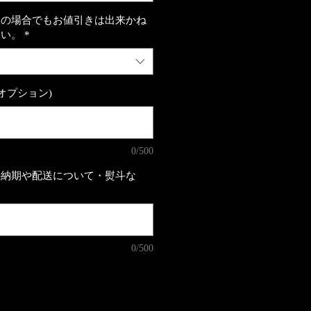
望の場合でもお値引きは出来かね
さい。
*
オプション)
0/500
の納期や配送について・熨斗な
0/500