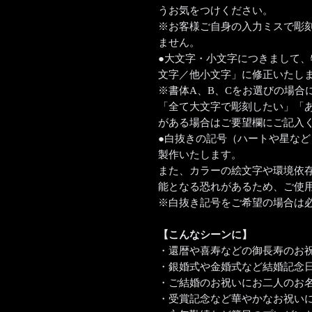
うお気をつけください。
※お客様ご自身の入力ミスで彫
ません。
●大文字・小文字につきまして
文字／他小文字」に修正いたし
※書体A、B、Cをお選びの場合
「全て大文字で彫刻したい」「
がある場合はご要望欄にご記入
●白抜きの記号（ハートや星な
製作いたします。
また、カラーの絵文字や環境依
能となる恐れがあるため、ご使
※白抜き記号をご希望の場合は
【こんなシーンに】
・還暦や喜寿などの御長寿のお
・銀婚式や金婚式など結婚記念
・ご結婚のお祝いにお二人のお
・受賞記念など華やかなお祝い