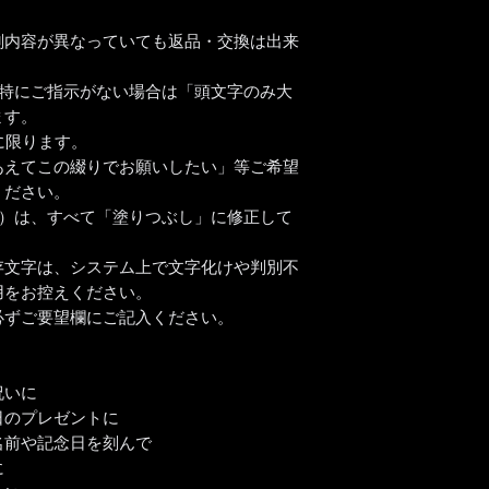
20文字以内が目安
きさなどで調整は可
刻内容が異なっていても返品・交換は出来
にご相談ください。
、特にご指示がない場合は「頭文字のみ大
【書体について】
ます。
書体一覧よりお好き
に限ります。
書体一覧にない文字
あえてこの綴りでお願いしたい」等ご希望
ば彫刻可能です。
ください。
ご注文前に一度ご相
ど）は、すべて「塗りつぶし」に修正して
【彫刻位置について
存文字は、システム上で文字化けや判別不
商品の底面に彫刻が
用をお控えください。
げます。
必ずご要望欄にご記入ください。
祝いに
日のプレゼントに
名前や記念日を刻んで
に