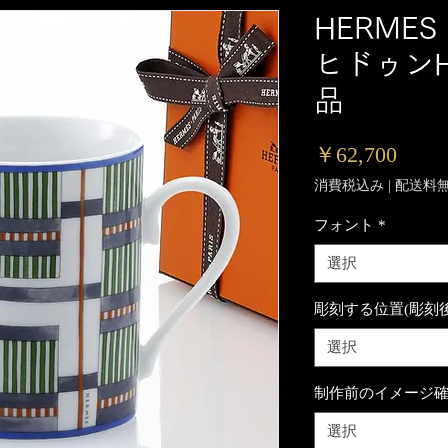
HERME
ヒドゥンH 
品
価
￥62,700
格
消費税込み
|
配送料
フォント
*
選択
彫刻する位置(彫刻
選択
制作前のイメージ
選択