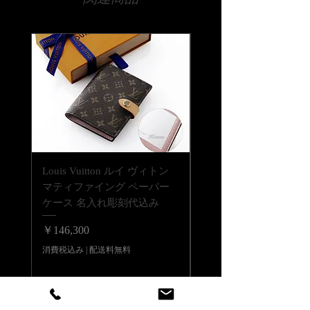
字数でも文字の大きさなどで調整は可
【時間指定・日時指定について】
能ですので、まずは当店までお気軽に
お急ぎの場合はご希望の日時を当店ま
ご相談ください。
でお伝えください。
通常ご注文いただいてから14日程度お
【書体について】
時間をいただいております。
書体一覧よりお好きな書体をお選びく
時間指定（午前中希望や夜間希望の場
ださい。
合）も備考欄にご入力ください。
書体一覧にない文字でも当店でご用意
できる書体であれば彫刻可能です。
ご注文前に一度ご相談くださいませ。
【彫刻位置について】
Louis Vuitton ルイ ヴィトン
Louis Vuitton ルイ ヴ
商品の底面に彫刻が出来ます。ゴール
マティファイング ペーパー
LV バーム リップバーム 
ド・シルバーのどちらかで着色して仕
ケース 名入れ彫刻代込み
テンダー ブリス 名入
上げます。
代込みの複製
価格
￥146,300
価格
￥41,800
消費税込み
|
配送料無料
消費税込み