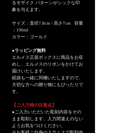
るモザイク パターンがシックな印
象を与えます。
サイズ：直径7.8cm / 高さ7cm 容量
：190ml
カラー：ゴールド
●ラッピング無料
エルメス正規ボックスに商品をお収
めし、エルメスのリボンをかけてお
届けいたします。
紙袋も一緒に同梱いたしますので、
大切な方への贈り物にもぴったりで
す。
【ご入力時の注意点】
●ご入力いただいた彫刻内容をその
まま彫刻します。入力間違えのない
ようお気をつけください。
※お客様ご自身の入力ミスで彫刻内