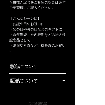
※白抜き記号をご希望の場合は必ず
ご要望欄にご記入ください。
【こんなシーンに】
・お誕生日のお祝いに
・父の日や母の日などのギフトに
・永年勤続、社内表彰などの法人様
記念品として
・還暦や喜寿など、御長寿のお祝い
に
彫刻について
ご希望の彫刻内容（お名前・日付・メ
配送について
ッセージなど）は「ご希望の彫刻内
容」欄にご入力ください。
配送は全国（日本国内に限ります）無
料です。
【文字数について】
宅急便でお送りいたします。
25文字以内が目安です。それ以上の文
関連商品