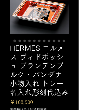
HERMES エルメ
ス ヴィドポッシ
ュ ブランデンブ
ルク ･ バンダナ
小物入れ トレー
名入れ彫刻代込み
価
￥108,900
格
消費税込み
|
配送料無料