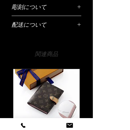
彫刻について
ご希望の彫刻内容（お名前・日付・メ
配送について
ッセージなど）は「ご希望の彫刻内
容」欄にご入力ください。
配送は全国（日本国内に限ります）無
料です。
【文字数について】
宅急便でお送りいたします。
50文字以内が目安です。それ以上の文
関連商品
字数でも文字の大きさなどで調整は可
【時間指定・日時指定について】
能ですので、まずは当店までお気軽に
お急ぎの場合はご希望の日時を当店ま
ご相談ください。
でお伝えください。
通常ご注文いただいてから14日程度お
【書体について】
時間をいただいております。
書体一覧よりお好きな書体をお選びく
時間指定（午前中希望や夜間希望の場
ださい。
合）も備考欄にご入力ください。
書体一覧にない文字でも当店でご用意
できる書体であれば彫刻可能です。
ご注文前に一度ご相談くださいませ。
【彫刻位置について】
Louis Vuitton ルイ ヴィトン
Louis Vuitton ルイ ヴ
商品の裏面に彫刻が出来ます。シルバ