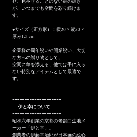
せ、色褪せることのない絹の輝き
が、いつまでも空間を彩り続けま
す。
●サイズ（正方形）：横20 × 縦20 ×
厚み1.3 cm
企業様の周年祝いや開業祝い、大切
な方への贈り物として。
空間に華を添える、他では手に入ら
ない特別なアイテムとして最適で
す。
ｰｰｰｰｰｰｰｰｰｰｰｰｰｰｰｰｰｰｰｰ
伊と幸について
ｰｰｰｰｰｰｰｰｰｰｰｰｰｰｰｰｰｰｰｰ
昭和六年創業の京都の老舗白生地メ
ーカー「伊と幸」。
創業者の伊藤幸治郎が日本画の絵心