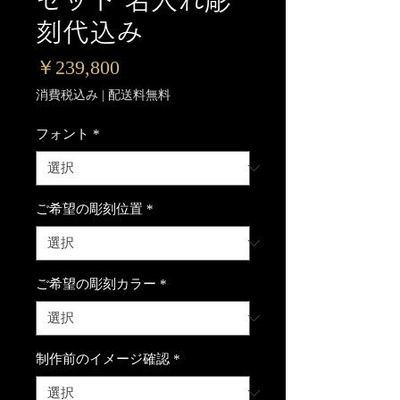
刻代込み
価
￥239,800
格
消費税込み
|
配送料無料
フォント
*
ご希望の彫刻位置
*
ご希望の彫刻カラー
*
制作前のイメージ確認
*