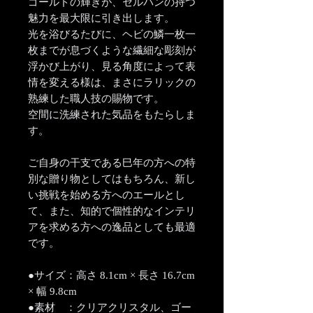
ゴールドの輝きが、セルパンの持つ
魅力を最大限に引き出します。
光を浴びるたびに、ヘビの鱗一枚一
枚までが息づくような繊細な彫刻が
浮かび上がり、見る角度によって表
情を変える様は、まさにラリックの
熟練した職人技の賜物です。
空間に洗練された気品をもたらしま
す。
ご自身の干支である巳年の方への特
別な贈り物としてはもちろん、新し
い挑戦を始める方へのエールとし
て、また、知的で個性的なインテリ
アを求める方への逸品としても最適
です。
●サイズ：高さ 8.1cm × 長さ 16.7cm
× 幅 9.8cm
●素材 ：クリアクリスタル、ゴー