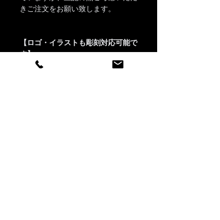
きご注文をお願い致します。
【ロゴ・イラストも彫刻対応可能で
す】
ロゴやイラストデータをご用意いた
だければ、彫刻対応いたします。
彫刻するためにデータ加工費 2,000
円(税抜)〜が必要となる場合がござ
います。
※ご注文前にデータを当店で確認さ
せていただき、加工費についてお見
積もりをすることも可能です。
※加工費はデータ1件に対してかか
ります。同じ内容を複数個彫刻ご希
望の場合、個数分費用がかかるもの
ではありません。
※詳細は、ご注文前にお気軽に当店
までお問い合わせください。