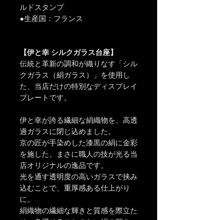
ルドスタンプ
●生産国：フランス
【伊と幸 シルクガラス台座】
伝統と革新の調和が織りなす「シル
クガラス（絹ガラス）」を使用し
た、当店だけの特別なディスプレイ
プレートです。
伊と幸が誇る繊細な絹織物を、高透
過ガラスに閉じ込めました。
京の匠が手染めした漆黒の絹に金彩
を施した、まさに職人の技が光る当
店オリジナルの逸品です。
光を通す透明度の高いガラスで挟み
込むことで、重厚感ある仕上がり
に。
絹織物の繊細な輝きと質感を際立た