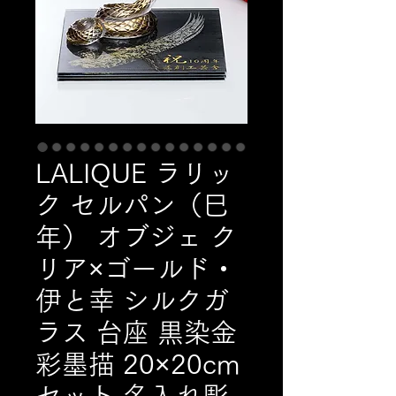
LALIQUE ラリッ
ク セルパン（巳
年） オブジェ ク
リア×ゴールド・
伊と幸 シルクガ
ラス 台座 黒染金
彩墨描 20×20cm
セット 名入れ彫