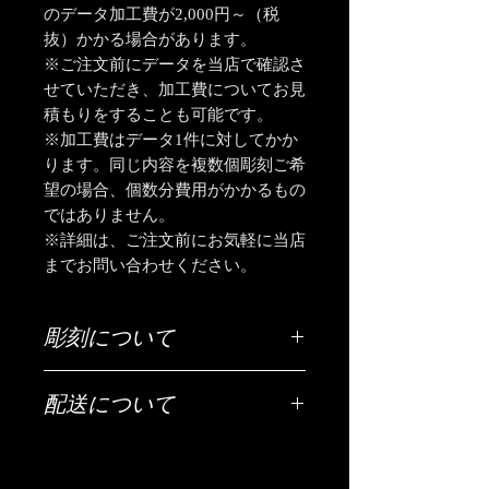
のデータ加工費が2,000円～（税
抜）かかる場合があります。
※ご注文前にデータを当店で確認さ
せていただき、加工費についてお見
積もりをすることも可能です。
※加工費はデータ1件に対してかか
ります。同じ内容を複数個彫刻ご希
望の場合、個数分費用がかかるもの
ではありません。
※詳細は、ご注文前にお気軽に当店
までお問い合わせください。
彫刻について
ご希望の彫刻内容（お名前・日付・メ
配送について
ッセージなど）は「ご希望の彫刻内
容」欄にご入力ください。
配送は全国（日本国内に限ります）無
料です。
【文字数について】