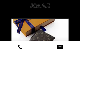
宅急便でお送りいたします。
台座表面に40文字程度まで彫刻できま
関連商品
す。
【時間指定・日時指定について】
文字の大きさなどで調整は可能ですの
お急ぎの場合はご希望の日時を当店ま
で、まずは当店までお気軽にご相談く
でお伝えください。
ださい。
通常ご注文いただいてから14日程度お
時間をいただいております。
【書体について】
時間指定（午前中希望や夜間希望の場
書体一覧よりお好きな書体をお選びく
合）も備考欄にご入力ください。
ださい。
書体一覧にない文字でも当店でご用意
できる書体であれば彫刻可能です。
ご注文前に一度ご相談くださいませ。
詳しくは当店までお問い合わせくださ
Louis Vuitton ルイ ヴィトン
Louis Vuitton ルイ ヴ
い。
マティファイング ペーパー
LV バーム リップバーム 
【ロゴ・イラストも彫刻対応可能で
ケース 名入れ彫刻代込み
テンダー ブリス 名入
す】
代込みの複製
ロゴやイラストデータをご用意いただ
価格
￥146,300
ければ、彫刻対応いたします。
価格
￥41,800
彫刻するためにデータ加工費が2,000
消費税込み
|
配送料無料
円～（税抜）かかります。
消費税込み
※ご注文前にデータを当店で確認させ
ていただき、加工費についてお見積も