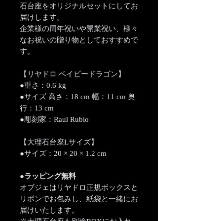
石台座をオリジナルセットにしてお
届けします。
企業様の周年祝いや開業祝い、様々
なお祝いの贈り物としておすすめで
す。
【リヤドロ ベイビードラゴン】
●重さ：0.6 kg
●サイズ 高さ：18 cm 幅：11 cm 奥
行：13 cm
●彫刻家：Raul Rubio
【大理石台座Lサイズ】
●サイズ：20 × 20 × 1.2 cm
●ラッピング無料
オブジェはリヤドロ正規ボックスと
リボンでお包みし、紙袋と一緒にお
届けいたします。