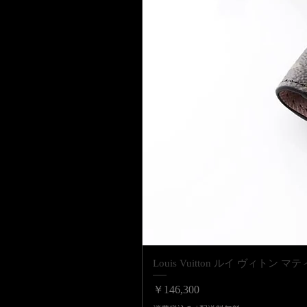
Louis Vuitton ルイ ヴィ
価格
￥146,300