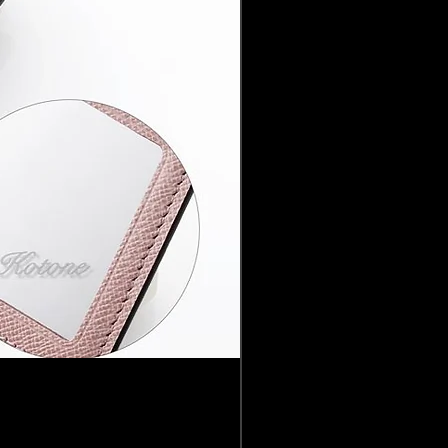
Louis Vuitton ルイ 
価格
￥41,800