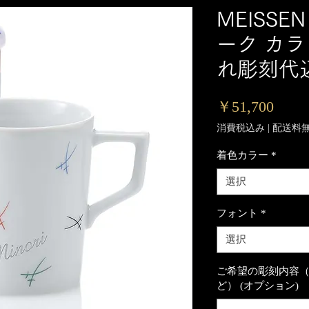
MEISSE
ーク カラ
れ彫刻代
価
￥51,700
格
消費税込み
|
配送料
着色カラー
*
選択
フォント
*
選択
ご希望の彫刻内容
ど） (オプション)