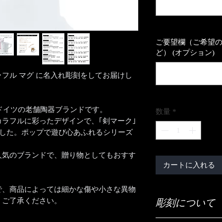
ご要望欄（ご希望
ど） (オプション)
 カラフル マグ に名入れ彫刻をしてお届けし
くドイツの老舗陶器ブランドです。
数量
*
ラフルに彩ったデザインで、｢剣マーク｣
ました。ポップで遊び心あふれるシリーズ
人気のブランドで、贈り物としてもおすす
カートに入れる
で、商品によっては細かな傷や小さな異物
。ご了承ください。
彫刻について