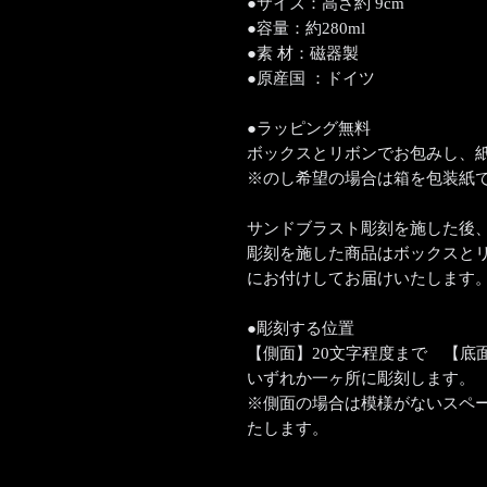
●サイズ：高さ約 9cm
●容量：約280ml
●素 材：磁器製
●原産国 ：ドイツ
●ラッピング無料
ボックスとリボンでお包みし、
※のし希望の場合は箱を包装紙
サンドブラスト彫刻を施した後
彫刻を施した商品はボックスと
にお付けしてお届けいたします
●彫刻する位置
【側面】20文字程度まで 【底
いずれか一ヶ所に彫刻します。 
※側面の場合は模様がないスペ
たします。