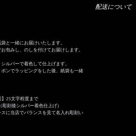
ご希望の彫刻内容（
配送について
「ご希望の彫刻内容
【文字数について】
配送は全国（日本国
側面は20文字程度が
宅急便でお送りいた
底面は25文字程度が
【時間指定・日時指
それ以上の文字数で
お急ぎの場合はご希
すので、まずは当店
紙袋と一緒にお届けいたします。
い。
【書体について】
でお包みし、のしを付けてお届けします。
通常ご注文いただい
書体一覧よりお好き
おります。
書体一覧にない文字
、シルバーで着色して仕上げます。
時間指定（午前中希
ば彫刻可能です。
入力ください。
リボンでラッピングをした後、紙袋も一緒
ご注文前に一度ご相
【彫刻位置について
。
側面または底面に彫
面】25文字程度まで
（彫刻後シルバー着色仕上げ）
ースに当店でバランスを見て名入れ彫刻い