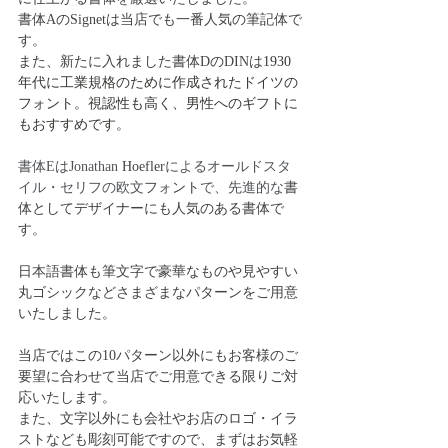
書体AのSignetは当店でも一番人気の筆記体で
す。
また、新たに入れました書体DのDINは
1930
年代に工業規格のために作成されたドイツの
フォント。視認性も高く、男性へのギフトに
もおすすめです。
書体EはJonathan 
Hoefler
によるオールドスタ
イル・セリフの欧文
フォント
で、先進的な
書
体としてデザイナーにも人気のある書体で
す。
日本語書体も筆文字で豪華なものや見やすい
丸ゴシックなどさまざまなパターンをご用意
いたしました。
当店ではこの10パターン以外にもお客様のご
要望に合わせて当店でご用意できる限りご対
応いたします。
また、文字以外にも会社やお店のロゴ・イラ
ストなども彫刻可能ですので、まずはお気軽