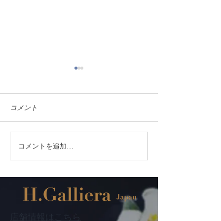
コメント
コメントを追加…
当店の名入れ彫刻技法に
お求めやすい価
ついて -サンドブラスト彫
ました スワロ
刻とレーザー彫刻で比較
在庫限りです
してみました-
店舗情報はこちら