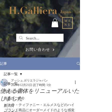
ME
NU
お問い合わせ
記事
記事一覧
アッシュ.ガリエラジャパン
記事一覧
2021年12月21日
読了時間: 1分
使える書体をリニューアルいた
当店について
しました
商品のご紹介
バカラ・ティファニー・エルメスなどのハイ
新入荷
ブランド商品にオーダーメイドのような感覚