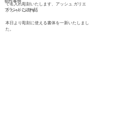
制作事例
で名入れ彫刻いたします、アッシュ.ガリエ
ブランドこぼれ話
ラ ジャパンです。
本日より彫刻に使える書体を一新いたしまし
た。