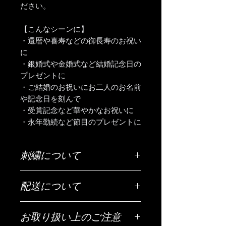
ださい。
【こんなシーンに】
・還暦や喜寿などの御長寿のお祝い
に
・銀婚式や金婚式など結婚記念日の
プレゼントに
・ご結婚のお祝いにお二人のお名前
や記念日を刻んで
・受賞記念など華やかなお祝いに
・永年勤続など節目のプレゼントに
刺繍について
ご希望の刺繍内容（お名前・日付・メ
配送について
ッセージなど）は「ご希望の刺繍内
容」欄にご入力ください。
配送は全国（日本国内に限ります）無
お取り扱い上のご注意
料です。
【文字数について】