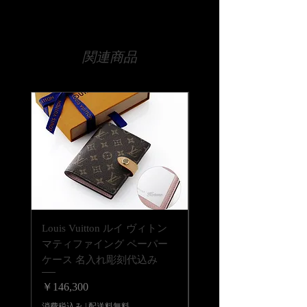
宅急便でお送りいたします。
6文字以内でお名前を刺繍いたしま
・タオルに用いられるバイル織りは、
す。
ループ糸(パイル) が表に出ているのが
【時間指定・日時指定について】
特徴です。
お急ぎの場合はご希望の日時を当店ま
【書体について】
関連商品
そのため爪、アクセサリー類、時計の
でお伝えください。
書体は2パターン（s02、s04のみ選択
鎖などの身の回りにあるものでたやす
通常ご注文いただいてから14日程度お
可能）からお選びください。英文字の
く引き抜けやすい状態にありますの
時間をいただいております。
場合はs02セリフ体、日本語の場合は
で、お取り扱いにはご注意ください。
時間指定（午前中希望や夜間希望の場
s04楷書体で刺繍いたします。
・柔軟剤をご使用になりますと、バイ
合）も備考欄にご入力ください。
【刺繍糸について】
ルが抜けやすくなりますので、ご使用
刺繍糸は12色からお好きなものをお選
の開始当初は柔軟剤のご使用をお避け
びください。
ください。
刺繍糸は一部選択不可のものもござい
・水道水の塩素により色が変わること
ます。
がありますので、 すすぎは短時間に
ご確認いただき、選択できる刺繍糸を
行ってください。
お選びください。
・濃色のものは色が出ることがありま
Louis Vuitton ルイ ヴィトン
Louis Vuitton ルイ ヴ
すので、淡色の物と一緒に洗わないで
【刺繍刻位置について】
マティファイング ペーパー
LV バーム リップバーム 
ください。
左下の部分に名入れいたします。
ケース 名入れ彫刻代込み
テンダー ブリス 名入
またご使用前に単独で、 なるべく高
細かな位置や文字の大きさは当店にお
温のお湯、またはぬるま湯で何回かお
代込みの複製
任せください。
価格
￥146,300
洗濯されますようお願いいたします。
ご相談などございましたら、当店まで
価格
￥41,800
新品のまま家具に掛ける、敷物にする
お気軽にご相談ください。
消費税込み
|
配送料無料