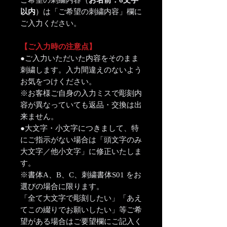
ご希望の刺繍内容（
お名前：6文字
以内
）は「ご希望の刺繍内容」欄に
ご入力ください。
【ご入力時の注意点】
●ご入力いただいた内容をそのまま
刺繍します。入力間違えのないよう
お気をつけください。
※お客様ご自身の入力ミスで彫刻内
容が異なっていても返品・交換は出
来ません。
●大文字・小文字につきまして、特
にご指示がない場合は「頭文字のみ
大文字／他小文字」に修正いたしま
す。
※書体A、B、C、刺繍書体S01 をお
選びの場合に限ります。
「全て大文字で彫刻したい」「あえ
てこの綴りでお願いしたい」等ご希
望がある場合はご要望欄にご記入く