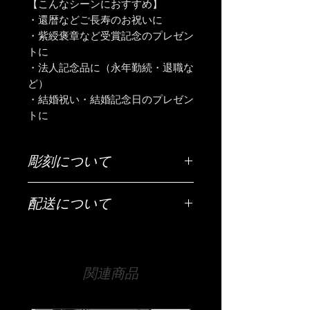
【こんなシーンにおすすめ】
・還暦などご長寿のお祝いに
・紫綬褒章など受賞記念のプレゼン
トに
・法人記念品に（永年勤続・退職な
ど）
・結婚祝い・結婚記念日のプレゼン
トに
彫刻について
ご希望の彫刻内容（お名前・日付・メ
配送について
ッセージなど）は「ご希望の彫刻内
容」欄にご入力ください。
配送は全国（日本国内に限ります）無
料です。
【文字数について】
宅急便でお送りいたします。
側面はだいたい20文字程度、底面は25
関連商品
文字程度が目安です。
【時間指定・日時指定について】
それ以上の文字数でも文字の大きさな
お急ぎの場合はご希望の日時を当店ま
どで調整は可能ですので、まずは当店