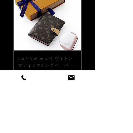
でお伝えください。
までお気軽にご相談ください。
通常ご注文いただいてから14日程度お
時間をいただいております。
【書体について】
時間指定（午前中希望や夜間希望の場
書体一覧よりお好きな書体をお選びく
合）も備考欄にご入力ください。
ださい。
書体一覧にない文字でも当店でご用意
できる書体であれば彫刻可能です。
ご注文前に一度ご相談くださいませ。
Louis Vuitton ルイ ヴィトン
Louis Vuitton ルイ ヴ
【彫刻位置について】
マティファイング ペーパー
LV バーム リップバーム 
側面・底面・両面（側面と底面の2カ
ケース 名入れ彫刻代込み
テンダー ブリス 名入
所）彫刻が出来ます。
代込みの複製
両面彫刻はオプションです。
価格
￥146,300
追加彫刻代金として1,000円（税抜）
価格
￥41,800
いただきます。
消費税込み
|
配送料無料
消費税込み