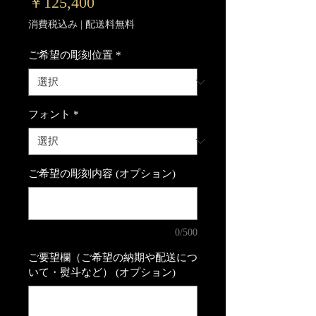
価
￥125,400
格
消費税込み
|
配送料無料
ご希望の彫刻位置
*
フォント
*
ご希望の彫刻内容 (オプション)
0/500
ご要望欄（ご希望の納期や配送につ
いて・熨斗など） (オプション)