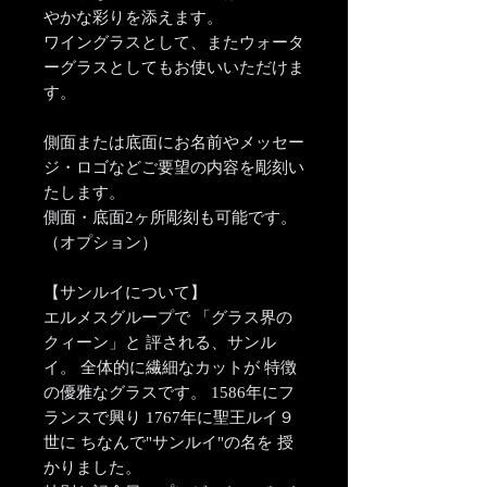
やかな彩りを添えます。
ワイングラスとして、またウォータ
ーグラスとしてもお使いいただけま
す。
側面または底面にお名前やメッセー
ジ・ロゴなどご要望の内容を彫刻い
たします。
側面・底面2ヶ所彫刻も可能です。
（オプション）
【サンルイについて】
エルメスグループで 「グラス界の
クィーン」と 評される、サンル
イ。 全体的に繊細なカットが 特徴
の優雅なグラスです。 1586年にフ
ランスで興り 1767年に聖王ルイ９
世に ちなんで"サンルイ"の名を 授
かりました。