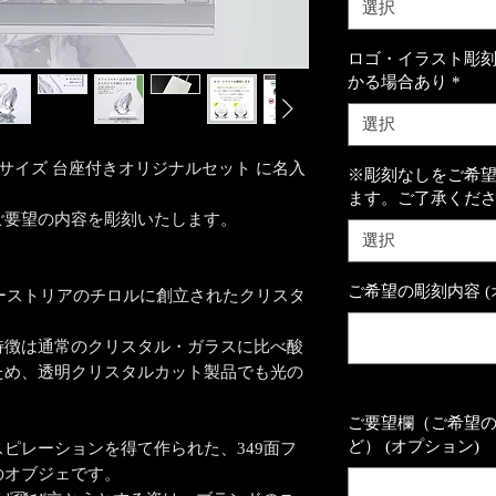
選択
ロゴ・イラスト彫刻
かる場合あり
*
選択
ン Lサイズ 台座付きオリジナルセット に名入
※彫刻なしをご希
ます。ご了承くだ
ご要望の内容を彫刻いたします。
選択
ご希望の彫刻内容 (
オーストリアのチロルに創立されたクリスタ
特徴は通常のクリスタル・ガラスに比べ酸
ため、透明クリスタルカット製品でも光の
。
ご要望欄（ご希望
ど） (オプション)
ピレーションを得て作られた、349面フ
のオブジェです。