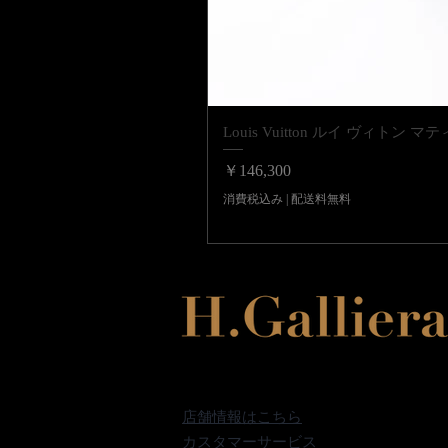
Louis Vuitton ルイ ヴィ
価格
￥146,300
消費税込み
|
配送料無料
店舗情報はこちら
カスタマーサービス