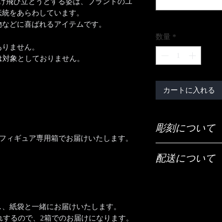
広げ飛び立とうとする姿は、ブランドのユ
伝統をあらわしています。
物などに喜ばれるアイテムです。
数量
*
ありません。
は対象としておりません。
カートに入れる
彫刻について
・フィギュア専用箱でお届けいたします。
ご希望の彫刻内容（
配送について
「ご希望の彫刻内容
配送は全国（日本国
【文字数について】
宅急便でお送りいた
だいたい40文字程度
それ以上の文字数で
し、紙袋と一緒にお届けいたします。
【時間指定・日時指
すので、まずは当店
れするので、2箱でのお届けになります。
お急ぎの場合はご希