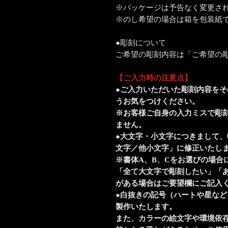
※パッケージは予告なく変更さ
※のし希望の場合は箱を包装紙
●彫刻について
ご希望の彫刻内容は「ご希望の
【ご入力時の注意点】
●ご入力いただいた彫刻内容を
うお気をつけください。
※お客様ご自身の入力ミスで彫
ません。
●大文字・小文字につきまして
文字／他小文字」に修正いたし
※書体A、B、Cをお選びの場合
「全て大文字で彫刻したい」「
がある場合はご要望欄にご記入
●白抜きの記号（ハートや星な
製作いたします。
また、カラーの絵文字や環境依