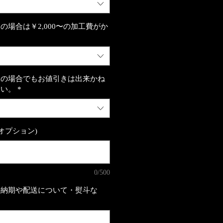
の場合は￥2,000〜の加工費がか
望の場合でもお値引きは出来かね
さい。
*
オプション)
0/500
の納期や配送について・熨斗な