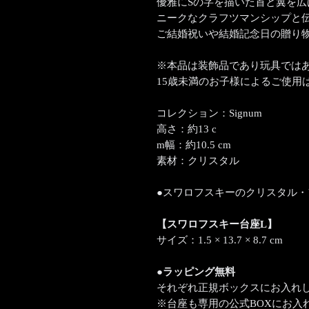
優雅にSの字を描いた首と翼を
ニークなクラフツマンシップと
ご結婚祝いや結婚記念日の贈り
※本品は装飾品であり玩具では
15歳未満のお子様によるご使用
コレクション：Signum
高さ：約13 c
m幅：約10.5 cm
素材：クリスタル
●スワロフスキーのクリスタル
【スワロフスキー台座L】
サイズ：1.5 × 13.7 × 8.7 cm
●ラッピング無料
それぞれ正規ボックスにお入れ
※台座も専用の公式BOXにお入