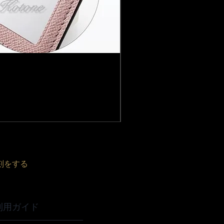
Louis Vuitton ルイ 
価格
￥41,800
消費税込み
|
配送料無料
刻をする
利用ガイド