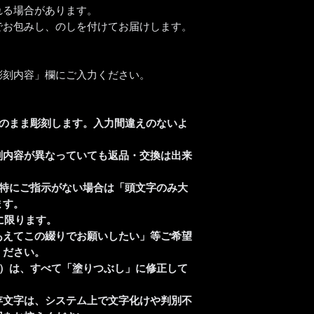
れる場合があります。
い。
【書体について】
でお包みし、のしを付けてお届けします。
通常ご注文いただい
書体一覧よりお好き
おります。
書体一覧にない文字
時間指定（午前中希
ば彫刻可能です。
入力ください。
ご注文前に一度ご相
彫刻内容」欄にご入力ください。
【彫刻位置について
台座裏面に彫刻がで
そのまま彫刻します。入力間違えのないよ
※台座を上から覗い
す。
刻内容が異なっていても返品・交換は出来
彫刻位置はお任せく
、特にご指示がない場合は「頭文字のみ大
【ロゴ・イラストも
ます。
ロゴやイラストデー
いたします。
に限ります。
彫刻するためにデータ
あえてこの綴りでお願いしたい」等ご希望
場合がございます。
ください。
※ご注文前にデータ
ど）は、すべて「塗りつぶし」に修正して
費についてお見積も
※加工費はデータ1
存文字は、システム上で文字化けや判別不
複数個彫刻ご希望の