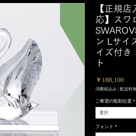
【正規店
応】スワ
SWAROV
ン Lサイズ
イズ付き
ト
価
￥188,100
格
消費税込み
|
配送料
ご希望の彫刻位置
*
選択
フォント
*