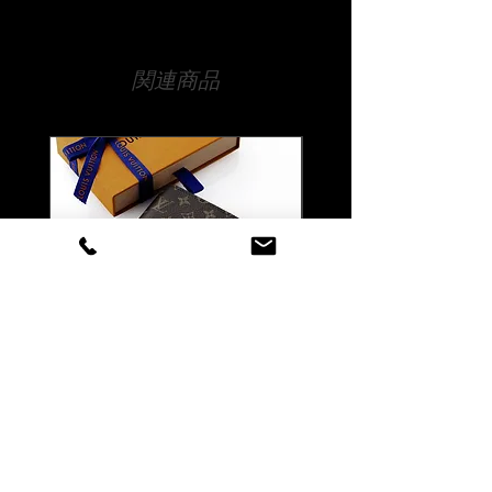
配送は全国（日本国内に限ります）無
料です。
【文字数について】
宅急便でお送りいたします。
側面はだいたい30文字程度、底面30文
関連商品
字程度が目安です。
【時間指定・日時指定について】
それ以上の文字数でも文字の大きさな
お急ぎの場合はご希望の日時を当店ま
どで調整は可能ですので、まずは当店
でお伝えください。
までお気軽にご相談ください。
通常ご注文いただいてから10日程度お
時間をいただいております。
【書体について】
時間指定（午前中希望や夜間希望の場
書体一覧よりお好きな書体をお選びく
合）も備考欄にご入力ください。
ださい。
書体一覧にない文字でも当店でご用意
できる書体であれば彫刻可能です。
ご注文前に一度ご相談くださいませ。
Louis Vuitton ルイ ヴィトン
Louis Vuitton ルイ ヴ
【彫刻位置について】
マティファイング ペーパー
LV バーム リップバーム 
側面または底面の1カ所に彫刻いたし
ケース 名入れ彫刻代込み
テンダー ブリス 名入
ます。
代込みの複製
両面はオプションです。
価格
￥146,300
価格
￥41,800
【ロゴ・イラストも彫刻対応可能で
消費税込み
|
配送料無料