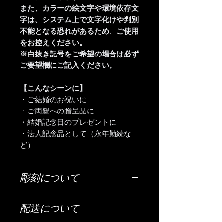
また、カラーの絵文字や環境依存文
字は、システム上で文字化けや判別
不能となる恐れがあるため、ご使用
をお控えください。
※白抜き記号をご希望の場合は必ず
ご要望欄にご記入ください。
【こんなシーンに】
・ご結婚のお祝いに
・ご両親への贈呈品に
・結婚記念日のプレゼントに
・法人記念品として（永年勤続な
ど）
彫刻について
ご希望の彫刻内容（お名前・日付・メ
配送について
ッセージなど）は「ご希望の彫刻内
容」欄にご入力ください。